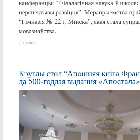
канферэнцыі “Філалагічная навука ў школе: 
перспектывы развіцця”. Мерапрыемства пра
“Гімназія № 22 г. Мінска”, якая стала супра
мовазнаўства.
28/03/2025
Круглы стол “Апошняя кніга Фра
да 500-годдзя выдання «Апостала»