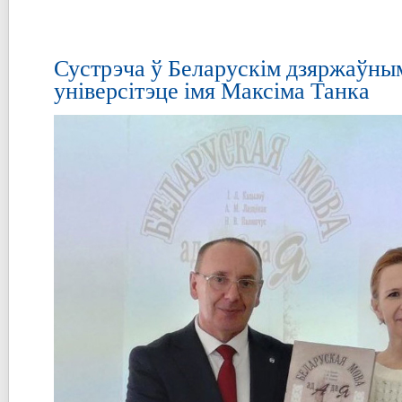
Сустрэча ў Беларускім дзяржаўны
універсітэце імя Максіма Танка