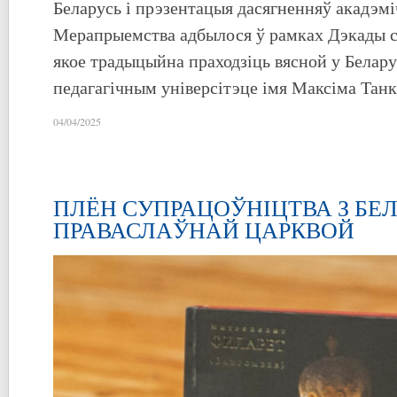
Беларусь і прэзентацыя дасягненняў акадэм
Мерапрыемства адбылося ў рамках Дэкады с
якое традыцыйна праходзіць вясной у Белар
педагагічным універсітэце імя Максіма Танк
04/04/2025
ПЛЁН СУПРАЦОЎНІЦТВА З БЕ
ПРАВАСЛАЎНАЙ ЦАРКВОЙ