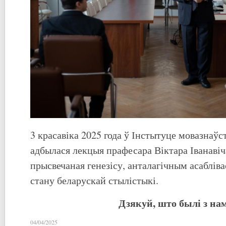
3 красавіка 2025 года ў Інстытуце мовазнаўс
адбылася лекцыя прафесара Віктара Іванавіч
прысвечаная генезісу, анталагічным асаблів
стану беларускай стылістыкі.
Дзякуй, што былі з нам
04/04/2025