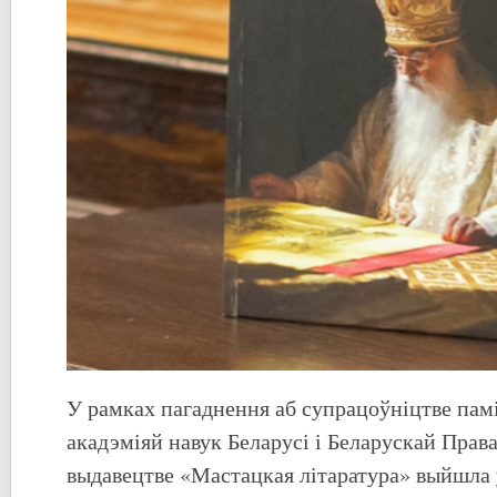
У рамках пагаднення аб супрацоўніцтве па
акадэміяй навук Беларусі і Беларускай Прав
выдавецтве «Мастацкая літаратура» выйшла ў