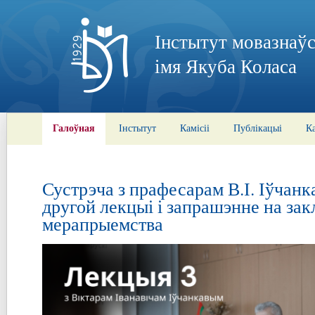
Інстытут мовазнаўс
імя Якуба Коласа
Галоўная
Інстытут
Камісіі
Публікацыі
К
Сустрэча з прафесарам В.І. Іўчанк
другой лекцыі і запрашэнне на за
мерапрыемства