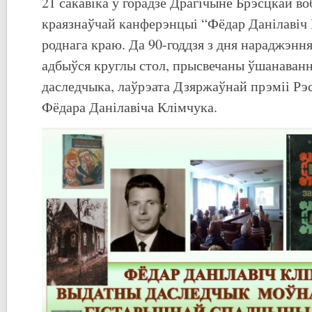
21 сакавіка ў горадзе Драгічыне Брэсцкай во
краязнаўчай канферэнцыі “Фёдар Данілавіч 
роднага краю. Да 90-годдзя з дня нараджэння
адбыўся круглы стол, прысвечаны ўшанаван
даследчыка, лаўрэата Дзяржаўнай прэміі Рэс
Фёдара Данілавіча Клімчука.