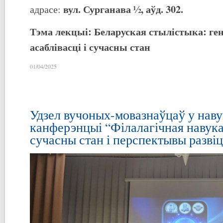
вул. Сурганава ½, аўд. 302.
адрасе:
Тэма лекцыі:
Беларуская стылістыка: ген
асаблівасці і сучасны стан
01/04/2025
Удзел вучоных-мовазнаўцаў у нав
канферэнцыі “Філалагічная навука
сучасны стан і перспектывы разві