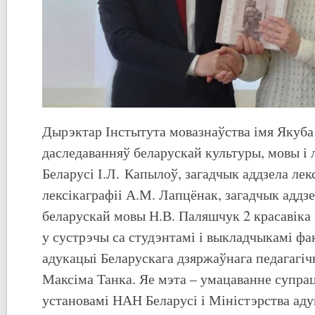
Дырэктар Інстытута мовазнаўства імя Якуба
даследаванняў беларускай культуры, мовы і
Беларусі І.Л. Капылоў, загадчык аддзела лекс
лексікаграфіі А.М. Лапцёнак, загадчык аддзе
беларускай мовы Н.В. Паляшчук 2 красавіка 
у сустрэчы са студэнтамі і выкладчыкамі фа
адукацыі Беларускага дзяржаўнага педагагічн
Максіма Танка. Яе мэта – умацаванне супра
установамі НАН Беларусі і Міністэрства аду