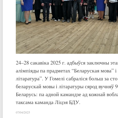
24–28 сакавіка 2025 г. адбыўся заключны эт
алімпіяды па прадметах “Беларуская мова” і
літаратура”. У Гомелі сабраліся больш за с
беларускай мовы і літаратуры сярод вучняў 9
Беларусь: па адной камандзе ад кожнай воблас
таксама каманда Ліцэя БДУ.
07/04/2025