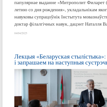
папулярнае выданне «Митрополит Филарет (
летию со дня рождения», укладальнікам яког
навуковы супрацоўнік Інстытута мовазнаўств
доктар філалгічных навук, дацэнт Наталля В
04/04/2025
Лекцыя «Беларуская стылістыка»: 
і запрашаем на наступныя сустрэч