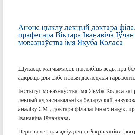
Анонс цыклу лекцый доктара філа
прафесара Віктара Іванавіча Іўчан
мовазнаўства імя Якуба Коласа
Шукаеце магчымасць паглыбіць веды пра бе
адкрыць для сябе новыя даследчыя гарызонт
Інстытут мовазнаўства імя Якуба Коласа зап
лекцый ад заснавальніка беларускай навуко
аналізу СМІ, доктара філалагічных навук, п
Іванавіча Іўчанкава.
3 красавіка (чац
Першая лекцыя адбудзецца