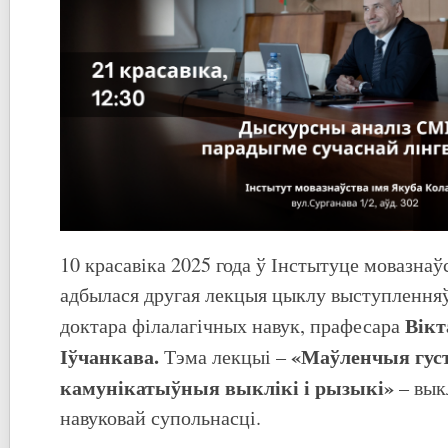
10 красавіка 2025 года ў Інстытуце мовазнаў
адбылася другая лекцыя цыклу выступленняў
Вікт
доктара філалагічных навук, прафесара
Іўчанкава.
«Маўленчыя густ
Тэма лекцыі –
камунікатыўныя выклікі і рызыкі»
– вык
навуковай супольнасці.