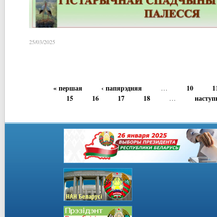
25/03/2025
« першая
‹ папярэдняя
10
1
…
15
16
17
18
наступ
…