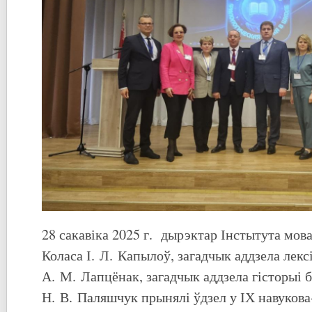
28 сакавіка 2025 г. дырэктар Інстытута мов
Коласа І. Л. Капылоў, загадчык аддзела лексі
А. М. Лапцёнак, загадчык аддзела гісторыі 
Н. В. Паляшчук прынялі ўдзел у ІХ навуков