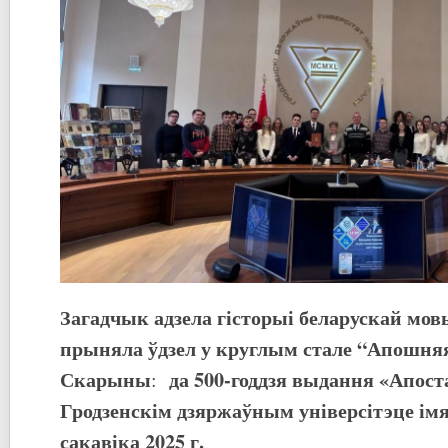
Загадчык адзела гісторыі беларускай мо
прыняла ўдзел у
круглы
м
ст
але
“
Апошняя
Скарыны
да 500-годдзя выдання «Апост
:
Гр
одзенскім дзяржаўным універсітэце
ім
сакавіка
2025 г.