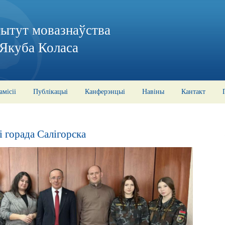
тытут мовазнаўства
 Якуба Коласа
амісіі
Публікацыі
Канферэнцыі
Навіны
Кантакт
і горада Салігорска