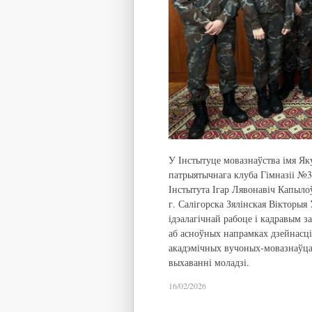
У Інстытуце мовазнаўства імя Яку
патрыятычнага клуба Гімназіі №3
Інстытута Ігар Лявонавіч Капыло
г. Салігорска Зялінская Вікторыя
ідэалагічнай рабоце і кадравым з
аб асноўных напрамках дзейнасці
акадэмічных вучоных-мовазнаўцаў
выхаванні моладзі.
16/02/2026