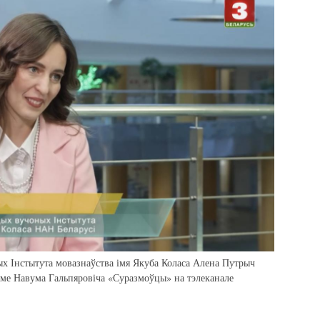
х Інстытута мовазнаўства імя Якуба Коласа Алена Путрыч
аме Навума Гальпяровіча «Суразмоўцы» на тэлеканале