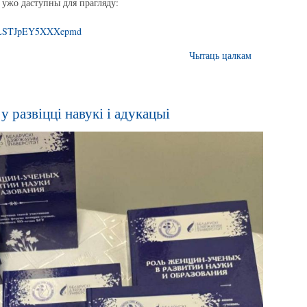
, ужо даступны для прагляду:
i=KLSTJpEY5XXXepmd
Чытаць цалкам
 развіцці навукі і адукацыі