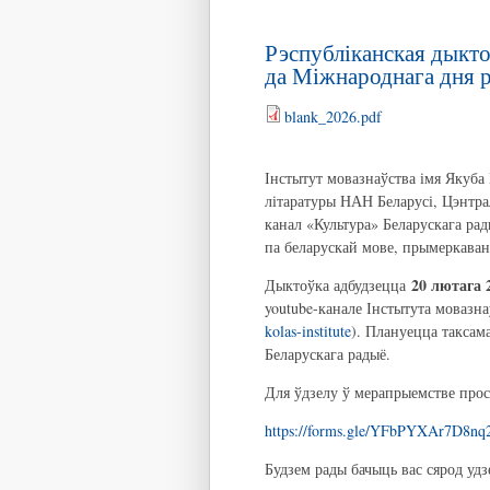
Рэспубліканская дыкто
да Міжнароднага дня 
blank_2026.pdf
Інстытут мовазнаўства імя Якуба 
літаратуры НАН Беларусі, Цэнтрал
канал «Культура» Беларускага ра
па беларускай мове, прымеркава
20 лютага 
Дыктоўка адбудзецца
youtube-канале Інстытута мовазна
kolas-institute
). Плануецца таксам
Беларускага радыё.
Для ўдзелу ў мерапрыемстве про
https://forms.gle/YFbPYXAr7D8nq
Будзем рады бачыць вас сярод уд