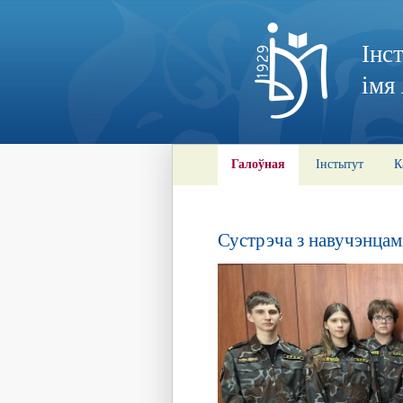
Інс
імя
Галоўная
Інстытут
К
Сустрэча з навучэнцам