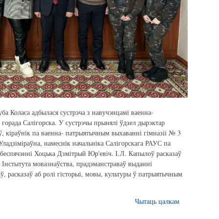
ба Коласа адбылася сустрэча з навучэнцамі ваенна-
 горада Салігорска. У сустрэчы прынялі ўдзел дырэктар
ў, кіраўнік па ваенна- патрыятычным выхаванні гімназіі № 3
 Уладзіміраўна, намеснік начальніка Салігорскага РАУС па
абеспячэнні Хоцька Дзмітрый Юр'евіч. І.Л. Капылоў расказаў
 Інстытута мовазнаўства, прадэманстраваў выданні
, расказаў аб ролі гісторыі, мовы, культуры ў патрыятычным
Чытаць цалкам