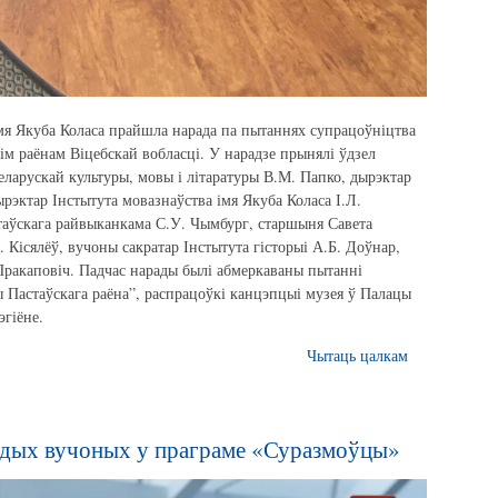
імя Якуба Коласа прайшла нарада па пытаннях супрацоўніцтва
ім раёнам Віцебскай вобласці. У нарадзе прынялі ўдзел
еларускай культуры, мовы і літаратуры В.М. Папко, дырэктар
дырэктар Інстытута мовазнаўства імя Якуба Коласа І.Л.
таўскага райвыканкама С.У. Чымбург, старшыня Савета
 Кісялёў, вучоны сакратар Інстытута гісторыі А.Б. Доўнар,
 Пракаповіч. Падчас нарады былі абмеркаваны пытанні
ы Пастаўскага раёна”, распрацоўкі канцэпцыі музея ў Палацы
эгіёне.
Чытаць цалкам
дых вучоных у праграме «Суразмоўцы»