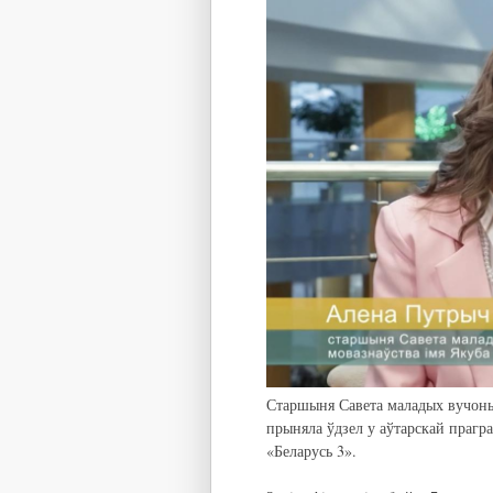
Старшыня Савета маладых вучоны
прыняла ўдзел у аўтарскай прагр
«Беларусь 3».