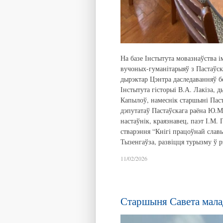
На базе Інстытута мовазнаўства 
вучоных-гуманітарыяў з Пастаўск
дырэктар Цэнтра даследаванняў б
Інстытута гісторыі В.А. Лакіза, 
Капылоў, намеснік старшыні Пас
дэпутатаў Пастаўскага раёна Ю.М.
настаўнік, краязнавец, паэт І.М.
стварэння “Кнігі працоўнай слав
Тызенгаўза, развіцця турызму ў р
11/02/2026
Старшыня Савета мала