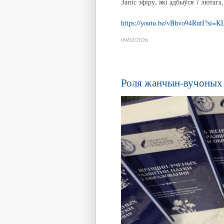
Запіс эфіру, які адбыўся 7 лютага
https://youtu.be/vBhvo94RutI?s
09/02/2026
Роля жанчын-вучоных у