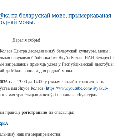
ўка па беларускай мове, прымеркаваная
роднай мовы.
Дарагія сябры!
Коласа Цэнтра даследаванняў беларускай культуры, мовы і
ьная навуковая бібліятэка імя Якуба Коласа НАН Беларусі і
дыё запрашаюць прыняць удзел у Рэспубліканскай дыктоўцы
най да Міжнароднага дня роднай мовы.
2026
г.
з 13:00 да 14:00 у рэжыме анлайн-трансляцыі на
ўства імя Якуба Коласа (
https://www.youtube.com/@yakub-
а прамая трансляцыя дыктоўкі на канале «Культура»
рэгістрацыю
сім прайсці
па спасылцы:
2peA
зельнікаў нашага мерапрыемства!