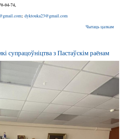
0-04-74,
;
@gmail.com
dyktouka23@gmail.com
Чытаць цалкам
і супрацоўніцтва з Пастаўскім раёнам