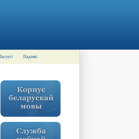
Паслугі
Падзякі