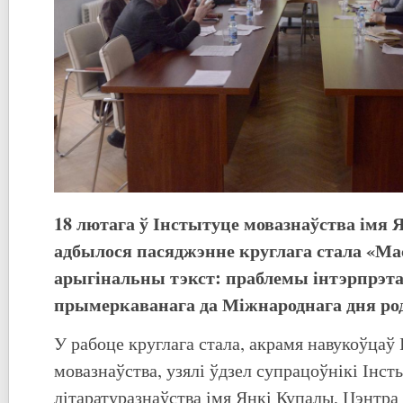
18 лютага ў Інстытуце мовазнаўства імя 
адбылося пасяджэнне круглага стала
«
Мас
арыгінальны тэкст: праблемы інтэрпрэт
прымеркаванага да Міжнароднага дня ро
У рабоце круглага стала, акрамя навукоўцаў
мовазнаўства, узялі ўдзел супрацоўнікі Інст
літаратуразнаўства імя Янкі Купалы, Цэнтр