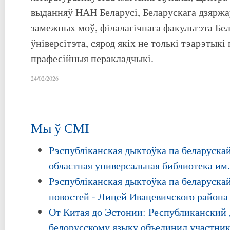
выданняў НАН Беларусі, Беларускага дзяржа
замежных моў, філалагічнага факультэта Бе
ўніверсітэта, сярод якіх не толькі тэарэтыкі 
прафесійныя перакладчыкі.
24/02/2026
Мы ў СМІ
Рэспубліканская дыктоўка па беларускай
областная универсальная библиотека им
Рэспубліканская дыктоўка па беларускай
новостей - Лицей Ивацевичского района
От Китая до Эстонии: Республиканский 
белорусскому языку объединил участник