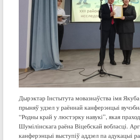
Дырэктар Інстытута мовазнаўства імя Якуба
прыняў удзел у раённай канферэнцыі вучэбн
“Родны край у люстэрку навукі”, якая праход
Шумілінскага раёна Віцебскай вобласці. Арг
канферэнцыі выступіў аддзел па адукацыі ра