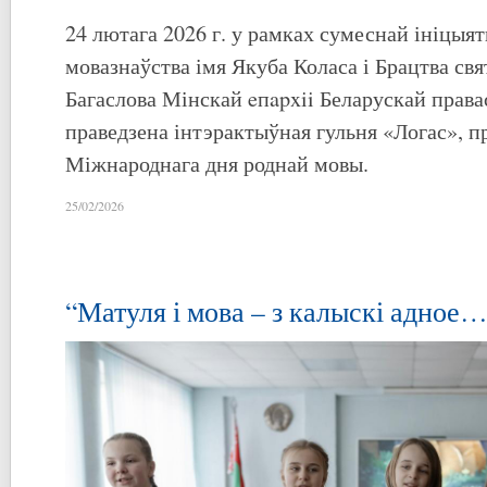
24 лютага 2026 г. у рамках сумеснай ініцыя
мовазнаўства імя Якуба Коласа і Брацтва свя
Багаслова Мінскай eпapxii Беларускай прав
праведзена інтэрактыўная гульня «Логас», 
Міжнароднага дня роднай мовы.
25/02/2026
“Матуля і мова – з калыскі адное