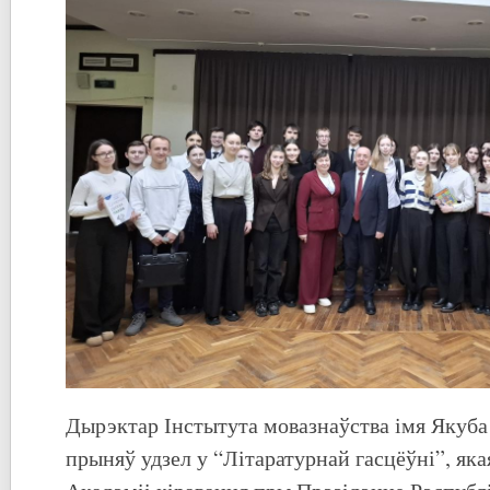
Дырэктар Інстытута мовазнаўства імя Якуба
прыняў удзел у “Літаратурнай гасцёўні”, яка