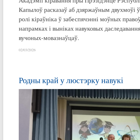
Акадэміі кіравання пры Прэзідэнце Рэспублік
Капылоў расказаў аб дзяржаўным двухмоўі ў
ролі кіраўніка ў забеспячэнні моўных право
напрамках і выніках навуковых даследаванн
вучоных-мовазнаўцаў.
02/03/2026
Родны край у люстэрку навукі