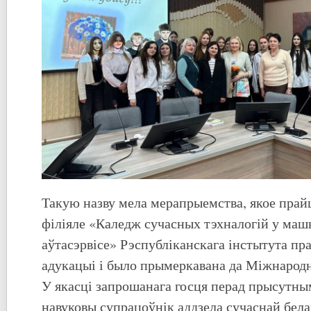
Такую назву мела мерапрыемства, якое прай
філіяле «Каледж сучасных тэхналогій у маш
аўтасэрвісе» Рэспубліканскага інстытута пр
адукацыі і было прымеркавана да Міжнародн
У якасці запрошанага госця перад прысутны
навуковы супрацоўнік аддзела сучаснай бел