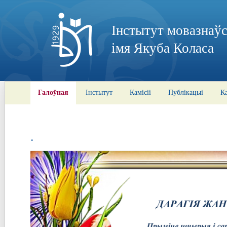
Інстытут мовазнаўс
імя Якуба Коласа
Галоўная
Інстытут
Камісіі
Публікацыі
К
.