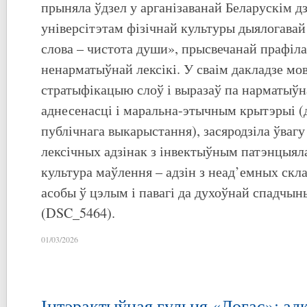
прыняла ўдзел у арганізаванай Беларускім 
універсітэтам фізічнай культуры дыялогава
слова – чистота души», прысвечанай прафі
ненарматыўнай лексікі. У сваім дакладзе мо
стратыфікацыю слоў і выразаў па нарматыўн
аднесенасці і маральна-этычным крытэрыі (
публічнага выкарыстання), засяродзіла ўвагу
лексічных адзінак з інвектыўным патэнцыял
культура маўлення – адзін з неад’емных скл
асобы ў цэлым і павагі да духоўнай спадчын
(DSC_5464).
01/03/2026
Інтэрактыўная гульня «Логас»: а