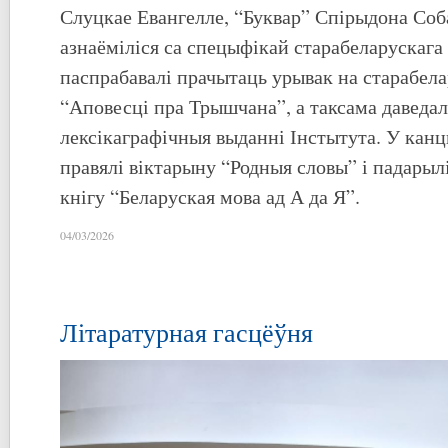
Слуцкае Евангелле, “Буквар” Спірыдона Соба
азнаёміліся са спецыфікай старабеларускага
паспрабавалі прачытаць урывак на старабела
“Аповесці пра Трышчана”, а таксама даведал
лексікаграфічныя выданні Інстытута. У кан
правялі віктарыну “Родныя словы” і падарыл
кнігу “Беларуская мова ад А да Я”.
04/03/2026
Літаратурная гасцёўня