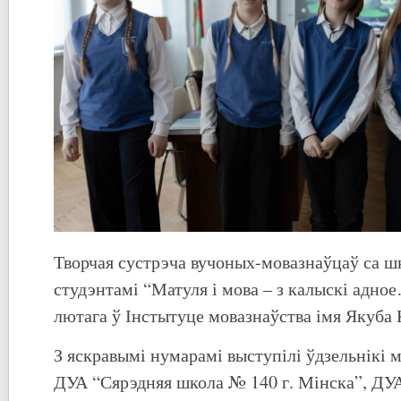
Творчая сустрэча вучоных-мовазнаўцаў са шк
студэнтамі “Матуля і мова – з калыскі адно
лютага ў Інстытуце мовазнаўства імя Якуба 
З яскравымі нумарамі выступілі ўдзельнікі 
ДУА “Сярэдняя школа № 140 г. Мінска”, ДУ