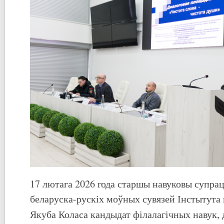
17 лютага 2026 года старшы навуковы супрац
беларуска-рускіх моўных сувязей Інстытута 
Якуба Коласа кандыдат філалагічных навук,