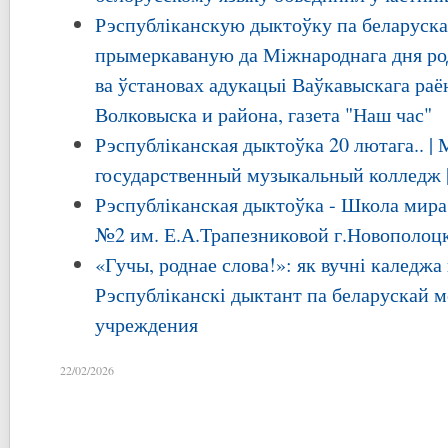
Рэспубліканскую дыктоўку па беларуска
прымеркаваную да Міжнароднага дня род
ва ўстановах адукацыі Ваўкавыскага раё
Волковыска и района, газета "Наш час"
Рэспубліканская дыктоўка 20 лютага.. |
государственный музыкальный колледж 
Рэспубліканская дыктоўка - Школа мира
№2 им. Е.А.Трапезниковой г.Новополоц
«Гучы, роднае слова!»: як вучні каледжа 
Рэспубліканскі дыктант па беларускай м
учреждения
22/02/2026