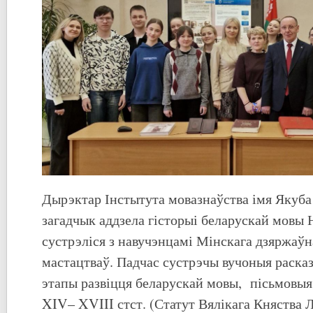
Дырэктар Інстытута мовазнаўства імя Якуба 
загадчык аддзела гісторыі беларускай мовы
сустрэліся з навучэнцамі Мінскага дзяржаўн
мастацтваў. Падчас сустрэчы вучоныя расказ
этапы развіцця беларускай мовы, пісьмовыя
XIV– XVIII стст. (Статут Вялікага Княства Л