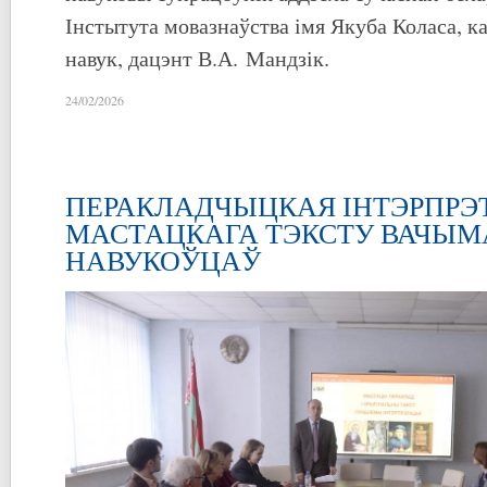
Інстытута мовазнаўства імя Якуба Коласа, к
навук, дацэнт В.А. Мандзік.
24/02/2026
ПЕРАКЛАДЧЫЦКАЯ ІНТЭРПР
МАСТАЦКАГА ТЭКСТУ ВАЧЫМ
НАВУКОЎЦАЎ