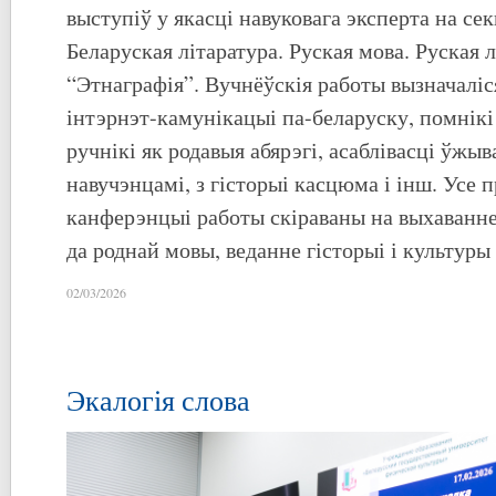
выступіў у якасці навуковага эксперта на се
Беларуская літаратура. Руская мова. Руская л
“Этнаграфія”. Вучнёўскія работы вызначалі
інтэрнэт-камунікацыі па-беларуску, помнікі
ручнікі як родавыя абярэгі, асаблівасці ўжы
навучэнцамі, з гісторыі касцюма і інш. Усе 
канферэнцыі работы скіраваны на выхаванне
да роднай мовы, веданне гісторыі і культуры
02/03/2026
Экалогія слова