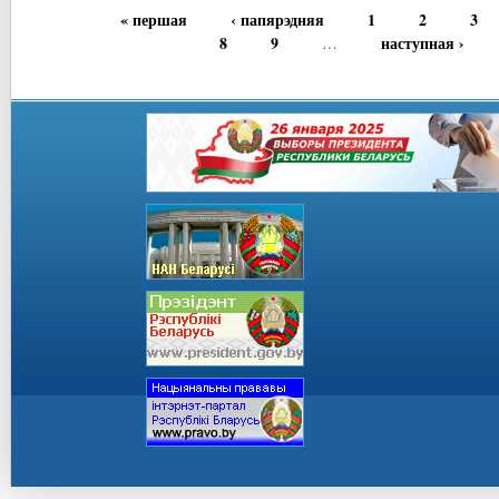
« першая
‹ папярэдняя
1
2
3
8
9
наступная ›
…