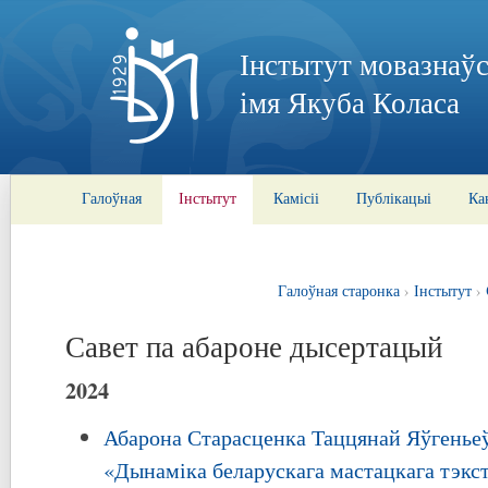
Інстытут мовазнаўс
імя Якуба Коласа
Галоўная
Інстытут
Камісіі
Публікацыі
Ка
Галоўная старонка
›
Інстытут
›
Савет па абароне дысертацый
2024
Абарона Старасценка Таццянай Яўгенье
«Дынаміка беларускага мастацкага тэкст