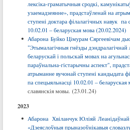
лексіка-граматычныя сродкі, камунікатыў
узаемадзеянне», прадстаўленай на атры
ступені доктара філалагічных навук па
10.02.01 – беларуская мова (20.02.2024)
Абарона Буйко Цімурам Сяргеевічам ды
"Этымалагічныя гнёзды дэндралагічнай л
беларускай і польскай мовах на агульна
параўнальна-гістарычны аспект"
, прадс
атрыманне вучонай ступені кандыдата ф
па спецыяльнасці 10.02.01 – беларуская 
славянскія мовы. (23.01.24)
2023
Абарона Хвіланчук Юліяй Леанідаўнай
«Дзеяслоўныя прыназоўнікавыя словазлу