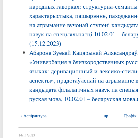
народных гаворках: структурна-семанты
характарыстыка, пашырэнне, паходжанн
на атрыманне вучонай ступені кандыдат
навук па спецыяльнасці 10.02.01 – белар
(15.12.2023)
Абарона Зуевай Кацярынай Аляксандраў
«Универбация в близкородственных русс
языках: деривационный и лексико-стил
аспекты», прадстаўленай на атрыманне 
кандыдата філалагічных навук па спецыя
руская мова, 10.02.01 – беларуская мова.
‹ Аспірантура
up
Графік
14/11/2023