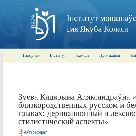
Інстытут мовазнаўс
імя Якуба Коласа
Галоўная
Інстытут
Камісіі
Публікацыі
Ка
Зуева Кацярына Аляксандраўна 
близкородственных русском и бе
языках: деривационный и лексик
стилистический аспекты»
Аўтарэферат