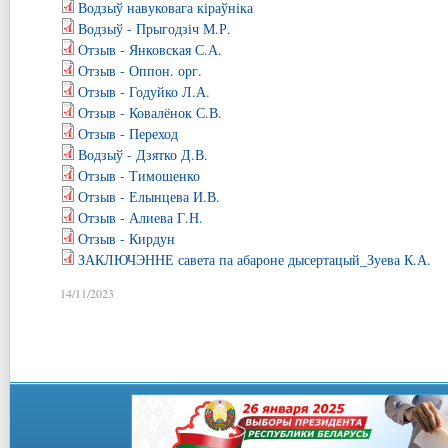
Водзыў навуковага кіраўніка
Водзыў - Прыгодзіч М.Р.
Отзыв - Янковская С.А.
Отзыв - Оппон. орг.
Отзыв - Годуйко Л.А.
Отзыв - Ковалёнок С.В.
Отзыв - Переход
Водзыў - Дзятко Д.В.
Отзыв - Тимошенко
Отзыв - Елынцева И.В.
Отзыв - Алиева Г.Н.
Отзыв - Кирдун
ЗАКЛЮЧЭННЕ савета па абароне дысертацый_Зуева К.А.
14/11/2023