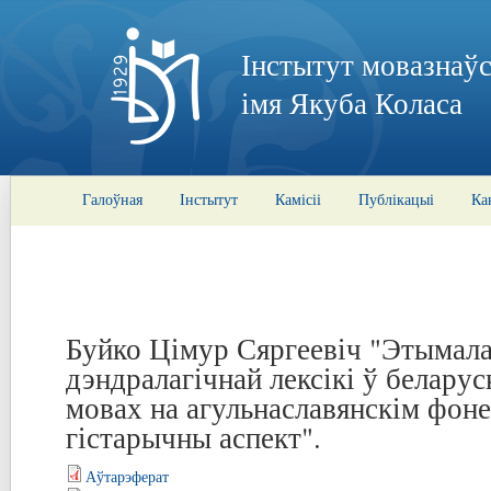
Інстытут мовазнаўс
імя Якуба Коласа
Галоўная
Інстытут
Камісіі
Публікацыі
Ка
Буйко Цімур Сяргеевіч "Этымала
дэндралагічнай лексікі ў беларус
мовах на агульнаславянскім фоне
гістарычны аспект".
Аўтарэферат