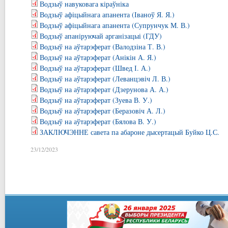
Водзыў навуковага кіраўніка
Водзыў афіцыйнага апанента (Іваноў Я. Я.)
Водзыў афіцыйнага апанента (Супрунчук М. В.)
Водзыў апаніруючай арганізацыі (ГДУ)
Водзыў на аўтарэферат (Валодзіна Т. В.)
Водзыў на аўтарэферат (Анікін А. Я.)
Водзыў на аўтарэферат (Швед І. А.)
Водзыў на аўтарэферат (Леванцэвіч Л. В.)
Водзыў на аўтарэферат (Дзерунова А. А.)
Водзыў на аўтарэферат (Зуева В. У.)
Водзыў на аўтарэферат (Беразовіч А. Л.)
Водзыў на аўтарэферат (Бялова В. У.)
ЗАКЛЮЧЭННЕ савета па абароне дысертацый Буйко Ц.С.
23/12/2023