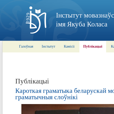
Інстытут мовазнаўс
імя Якуба Коласа
Публікацыі
Галоўная
Інстытут
Камісіі
К
Публікацыі
Кароткая граматыка беларускай мо
граматычныя слоўнікі