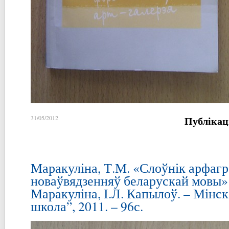
Публікац
31/05/2012
Маракуліна, Т.М. «Слоўнік арфаг
новаўвядзенняў беларускай мовы» 
Маракуліна, І.Л. Капылоў. – Мінс
школа”, 2011. – 96с.