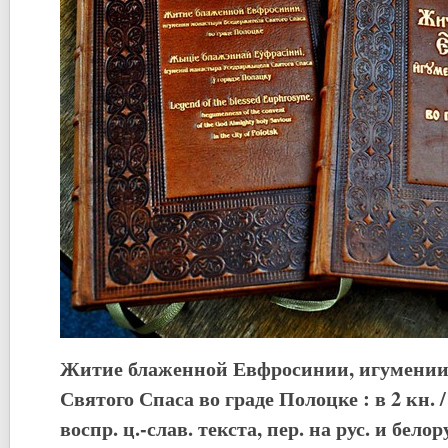
Житие блаженной Евфросинии, игумении
Святого Спаса во граде Полоцке : в 2 кн. / 
воспр. ц.-слав. текста, пер. на рус. и белор