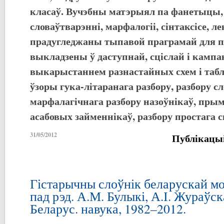
класаў. Вучэбны матэрыял па фанетыцы, 
словаўтварэнні, марфалогіі, сінтаксісе, ле
прадугледжаны тыпавой праграмай для 
выкладзены ў даступнай, сціслай і кампа
выкарыстаннем разнастайных схем і таб
ўзоры гука-літаранага разбору, разбору сл
марфалагічнага разбору назоўнікаў, прыме
асабовых займеннікаў, разбору простага с
31/05/2012
Публікацы
Гістарычны слоўнік беларускай мо
пад рэд. А.М. Булыкі, А.І. Жураўск
Беларус. навука, 1982–2012.