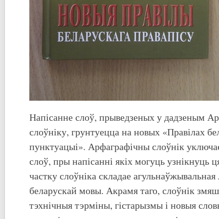
Напісанне слоў, прыведзеных у дадзеным А
слоўніку, грунтуецца на новых «Правілах бе
пунктуацыі». Арфаграфічны слоўнік уключае 
слоў, пры напісанні якіх могуць узнікнуць 
частку слоўніка складае агульнаўжывальная 
беларускай мовы. Акрамя таго, слоўнік змяш
тэхнічныя тэрміны, гістарызмы і новыя слов