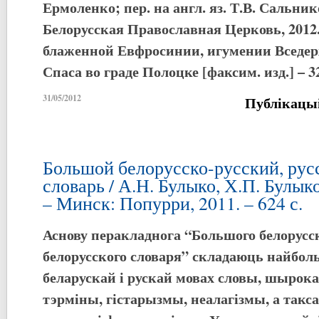
Ермоленко; пер. на англ. яз. Т.В. Сальник
Белорусская Православная Церковь, 2012.
блаженной Евфросинии, игумении Вседер
Спаса во граде Полоцке [факсим. изд.] – 32
31/05/2012
Публікацы
Большой белорусско-русский, рус
словарь / А.Н. Булыко, Х.П. Булык
– Минск: Попурри, 2011. – 624 с.
Аснову перакладнога “Большого белорусск
белорусского словаря” складаюць найбо
беларускай і рускай мовах словы, шыро
тэрміны, гістарызмы, неалагізмы, а такс