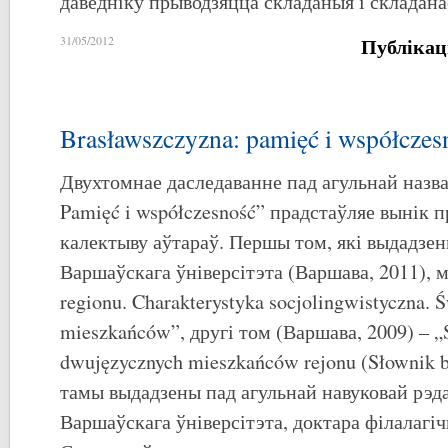
даведніку прыводзяцца складаныя і складан
Публікац
31/05/2012
Brasławszczyzna: pamięć i współczes
Двухтомнае даследаванне пад агульнай назва
Pamięć i współczesność” прадстаўляе вынік 
калектыву аўтараў. Першы том, які выдадзен
Варшаўскага ўніверсітэта (Варшава, 2011), м
regionu. Charakterystyka socjolingwistyczna. 
mieszkańców”, другі том (Варшава, 2009) – 
dwujęzycznych mieszkańców rejonu (Słownik b
тамы выдадзены пад агульнай навуковай рэ
Варшаўскага ўніверсітэта, доктара філалаг