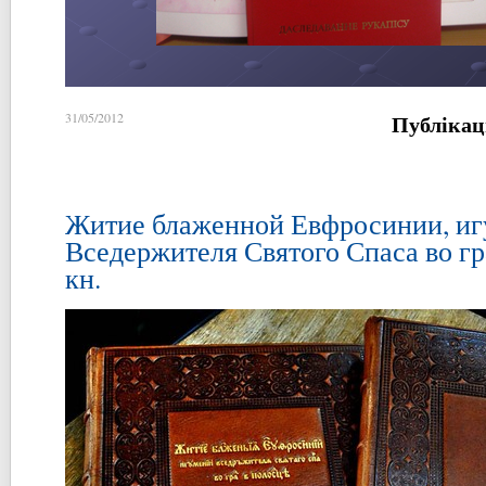
Публікац
31/05/2012
Житие блаженной Евфросинии, и
Вседержителя Святого Спаса во гра
кн.