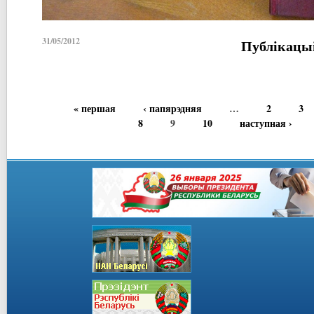
31/05/2012
Публікацы
« першая
‹ папярэдняя
…
2
3
8
9
10
наступная ›