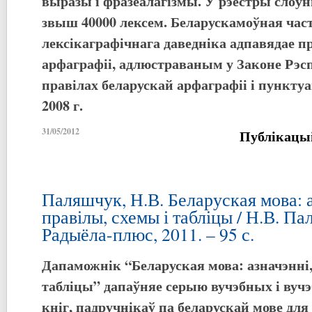
выразы і фразеалагізмы. У рэестры слоў
звыш 40000 лексем. Беларускамоўная част
лексікаграфічнага даведніка адпавядае п
арфаграфіі, адлюстраваным у Законе Рэсп
правілах беларускай арфаграфіі і пунктуа
2008 г.
31/05/2012
Публікацы
Паляшчук, Н.В. Беларуская мова: а
правілы, схемы і табліцы / Н.В. Па
Радыёла-плюс, 2011. – 95 с.
Дапаможнік “Беларуская мова: азначэнні,
табліцы” дапаўняе серыю вучэбных і ву
кніг, падручнікаў па беларускай мове дл