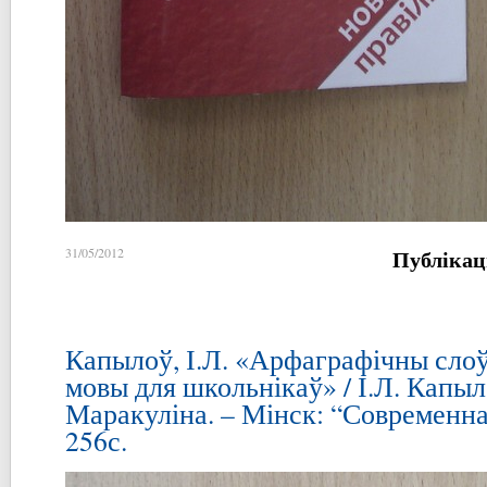
Публікац
31/05/2012
Капылоў, І.Л. «Арфаграфічны сло
мовы для школьнікаў» / І.Л. Капыл
Маракуліна. – Мінск: “Современна
256с.