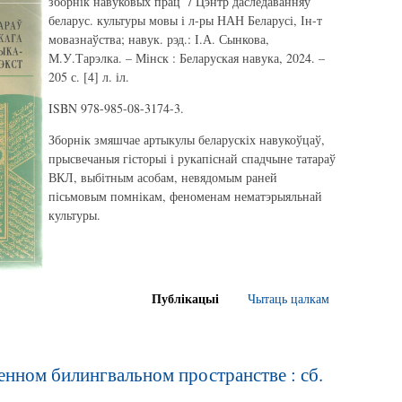
зборнік навуковых прац / Цэнтр даследаванняў
беларус. культуры мовы і л-ры НАН Беларусі, Ін-т
мовазнаўства; навук. рэд.: І.А. Сынкова,
М.У.Тарэлка. – Мінск : Беларуская навука, 2024. –
205 с. [4] л. іл.
ISBN 978-985-08-3174-3.
Зборнік змяшчае артыкулы беларускіх навукоўцаў,
прысвечаныя гісторыі і рукапіснай спадчыне татараў
ВКЛ, выбітным асобам, невядомым раней
пісьмовым помнікам, феноменам нематэрыяльнай
культуры.
Публікацыі
Чытаць цалкам
енном билингвальном пространстве : сб.