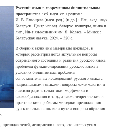
Русский язык в современном билингвальном
пространстве
: сб. науч. ст. / редкол.:
И. В. Елынцева (науч. ред.) [и др.] ; Нац. акад. наук
Беларуси, Центр исслед. белорус. культуры, языка и
лит., Ин-т языкознания им. Я. Коласа. – Минск :
Беларуская навука, 2024. – 320 с.
В сборник включены материалы докладов, в
которых рассматриваются актуальные вопросы
современного состояния и развития русского языка,
проблемы функционирования русского языка в
условиях билингвизма, проблемы
сопоставительных исследований русского языка с
национальными языками, вопросы лексикологии и
лексикографии, семантики, морфемики и
словообразования и т. д., а также теоретические и
практические проблемы методики преподавания
русского языка в школе и вузе и вопросы обучения
у.
 преподавателей, аспирантов и всех, кто интересуется