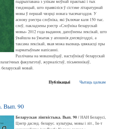
падрыхтавана з улікам моўнай практыкі і тых
тэндэнцый, што праявіліся ў сістэме літаратурнай
мовы ў першай чвэрці новага тысячагоддзя. У
аснову рэестра слоўніка, які ўключае каля 150 тыс.
слоў, пакладзены рэестр «Слоўніка беларускай
мовы» 2012 года выдання, дапоўнены лексікай, што
ўвайшла ва ўжытак у апошнія дзесяцігоддзі, а
таксама лексікай, якая можа вызваць цяжкасці пры
нарматыўным напісанні.
Разлічаны на мовазнаўцаў, настаўнікаў беларускай
лалагічных факультэтаў, журналістаў, пісьменнікаў,
а беларускай мовай.
Публікацыі
Чытаць цалкам
. Вып. 90
Беларуская лінгвістыка. Вып. 90
/ НАН Беларусі,
Цэнтр даслед. беларус. культуры, мовы і літ., Ін-т