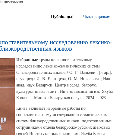
 и двуязычия.
Публікацыі
Чытаць цалкам
опоставительному исследованию лексико-
 близкородственных языков
Избранные
труды по сопоставительному
исследованию лексико-семантических систем
близкородственных языков / О. Г. Ванкевич [и др.];
науч. ред.: И. В. Елынцева, О. М. Николаева ; Нац.
акад. наук Беларуси, Центр исслед. белорус.
культуры, языка и лит., Ин-т языкознания им. Якуба
Коласа. – Минск : Беларуская навука, 2024. – 589 с.
Книга включает избранные работы по
сопоставительному исследованию семантических
систем близкородственных языков, подготовленные
сотрудниками отдела белорусско-русских языковых
связей Института языкознания им. Якуба Коласа