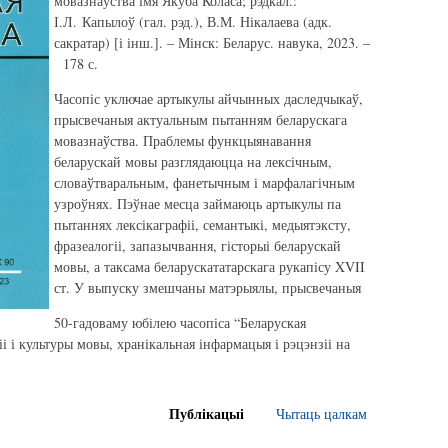
мовазнаўства імя Якуба Коласа; рэдкал.:
І.Л. Капылоў (гал. рэд.), В.М. Нікалаева (адк.
сакратар) [і інш.]. – Мінск: Беларус. навука, 2023. –
178 с.
Часопіс уключае артыкулы айчынных даследчыкаў,
прысвечаныя актуальным пытанням беларускага
мовазнаўства. Праблемы функцыянавання
беларускай мовы разглядаюцца на лексічным,
словаўтваральным, фанетычным і марфалагічным
узроўнях. Пэўнае месца займаюць артыкулы па
пытаннях лексікаграфіі, семантыкі, медыятэксту,
фразеалогіі, запазычвання, гісторыі беларускай
мовы, а таксама беларускататарскага рукапісу XVII
ст. У выпуску змешчаны матэрыялы, прысвечаныя
50-гадоваму юбілею часопіса “Беларуская
іі і культуры мовы, хранікальная інфармацыя і рэцэнзіі на
Публікацыі
Чытаць цалкам