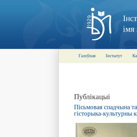
Інс
імя
Галоўная
Інстытут
Ка
Публікацыі
Пісьмовая спадчына тат
гісторыка-культурны к