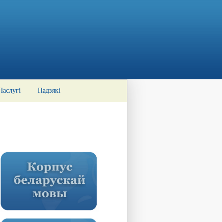
Паслугі
Падзякі