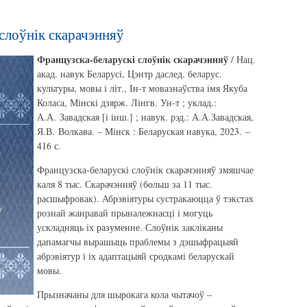
слоўнік скарачэнняў
Французска-беларускі слоўнік скарачэнняў
/ Нац.
акад. навук Беларусі, Цэнтр даслед. беларус.
культуры, мовы і літ., Ін-т мовазнаўства імя Якуба
Коласа, Мінскі дзярж. Лінгв. Ун-т ; уклад.:
А.А. Завадская [і інш.] ; навук. рэд.: А.А.Завадская,
Я.В. Волкава. – Мінск : Беларуская навука, 2023. –
416 с.
Французска-беларускі слоўнік скарачэнняў змяшчае
каля 8 тыс. Скарачэнняў (больш за 11 тыс.
расшыфровак). Абрэвіятуры сустракаюцца ў тэкстах
рознай жанравай прыналежнасці і могуць
ускладняць іх разуменне. Слоўнік закліканы
дапамагчы вырашыць праблемы з дэшыфрацыяй
абрэвіятур і іх адаптацыяй сродкамі беларускай
мовы.
Прызначаны для шырокага кола чытачоў –