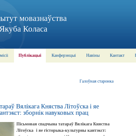
тытут мовазнаўства
 Якуба Коласа
Публікацыі
місіі
Канферэнцыі
Навіны
Кантакт
Галоўная старонка
араў Вялікага Княства Літоўска і яе
антэкст: зборнік навуковых прац
Пісьмовая спадчына татараў Вялікага Княства
Літоўска і яе гісторыка-культурны кантэкст: