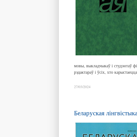
мовы, выкладчыкаў і студэнтаў фі
рэдактараў і ўсіх, хто карыстаецц
27/03/2024
Беларуская лінгвістыка