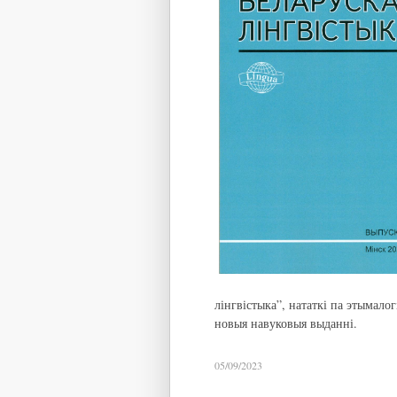
лінгвістыка”, нататкі па этымалог
новыя навуковыя выданні.
05/09/2023