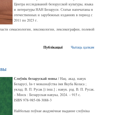
Центра исследований белорусской культуры, языка
и литературы НАН Беларуси. Статьи напечатаны в
отечественных и зарубежных изданиях в период с
2011 по 2023 г.
ласти семасиологии, лексикологии, лексикографии, полевой
Публікацыі
Чытаць цалкам
овы
Слоўнік беларускай мовы
/ Нац. акад. навук
Беларусі, Ін-т мовазнаўства імя Якуба Коласа ;
уклад. В. П. Русак [і інш.] ; навук. рэд. В. П. Русак.
– Мінск : Беларуская навука, 2024. – 915 с.
ISBN 978-985-08-3088-3
Найбольш поўнае акадэмічнае выданне слоўніка