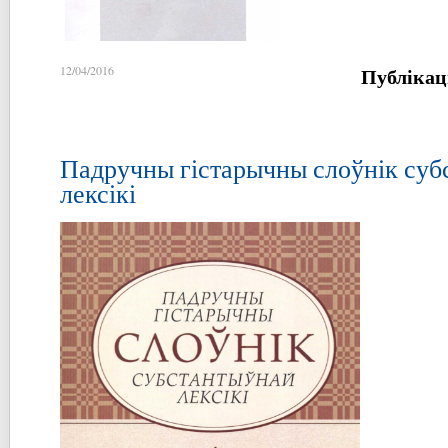
Публікац
12/04/2016
Падручны гістарычны слоўнік суб
лексікі