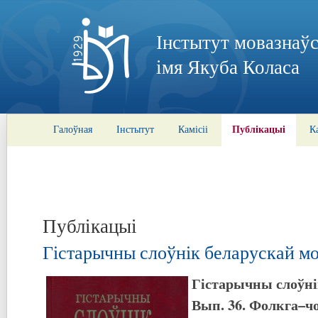
Інстытут мовазнаўс
імя Якуба Коласа
Публікацыі
Галоўная
Інстытут
Камісіі
К
Публікацыі
Гістарычны слоўнік беларускай мо
Гістарычны слоўні
Вып. 36. Фолкга–ч