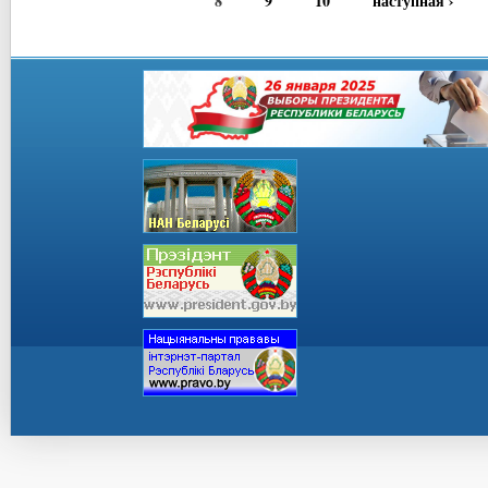
8
9
10
наступная ›