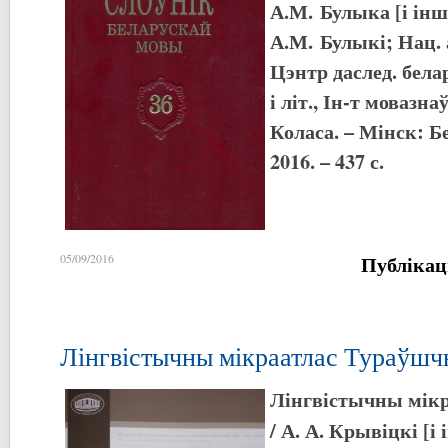
А.М. Булыка [і інш.
А.М. Булыкі; Нац. 
Цэнтр даслед. бела
і літ., Ін-т мовазн
Коласа. – Мінск: Б
2016. – 437 с.
Публікац
05/09/2016
Лінгвістычны мікраатлас Тураўш
Лінгвістычны мік
/ А. А. Крывіцкі [і 