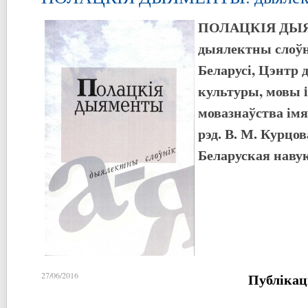
ПОЛАЦКІЯ ДЫ
дыялектны слоўні
Беларусі, Цэнтр д
культуры, мовы i 
мовазнаўства імя
рэд. В. М. Курцов
Беларуская навука
Публікац
27/06/2016