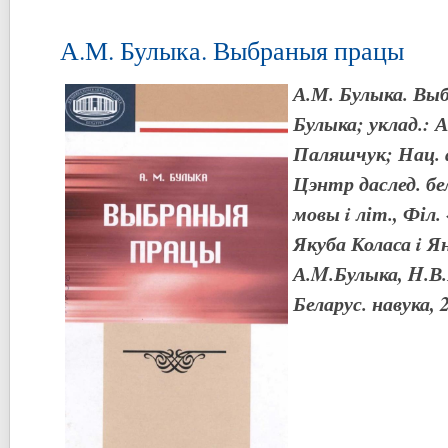
А.М. Булыка. Выбраныя працы
А.М. Булыка. Вы
Булыка; уклад.: А
Паляшчук; Нац. а
Цэнтр даслед. бе
мовы i літ., Філ.
Якуба Коласа i Ян
А.M.Булыка, H.В.
Беларус. навука, 2