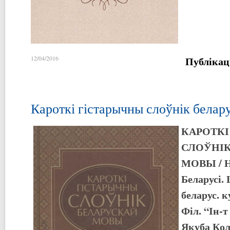
Публікац
12/04/2016
Кароткі гістарычны слоўнік белар
КАРОТКІ
СЛОЎНІК
МОВЫ
/ 
Беларусі. 
беларус. к
Філ. “Ін-т
Якуба Кол