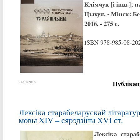
Клімчук [і інш.]; на
Цыхун. - Мінск: Бе
2016. - 275 с.
ІSBN 978-985-08-202
Публікац
24/07/2016
Лексіка старабеларускай літарату
мовы XIV – сярэдзіны XVI ст.
Лексіка стара