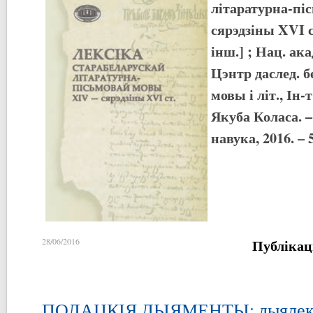
літаратурна-пі
сярэдзіны XVI ст
інш.] ; Нац. ака
Цэнтр даслед. б
мовы і літ., Ін-
Якуба Коласа. –
навука, 2016. – 5
Публікац
28/06/2016
ПОЛАЦКІЯ ДЫЯМЕНТЫ: дыялект