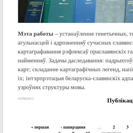
Мэта работы
– устанаўленне генетычных, 
агульнасцей і адрозненняў сучасных славянс
картаграфавання рэфлексаў праславянскіх га
найменняў. Задачы даследавання: падрыхтоў
карт; складанне картаграфічных легенд, нап
іх; інтэрпрэтацыя беларуска-славянскіх адп
узроўнях структуры мовы.
Публікац
03/06/2012
« першая
‹ папярэдняя
2
3
…