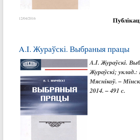
Публікац
12/04/2016
A.I. Жураўскі. Выбраныя працы
A
.
I
.
Жураўскі. Выб
Жураўскі; уклад.:
Мяснікоў. – Мінск 
2014. – 491 с.