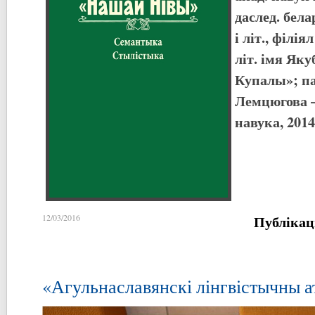
даслед. бел
і літ., філі
літ. імя Яку
Купалы»; пад
Лемцюгова –
навука, 2014.
Публікац
12/03/2016
«Агульнаславянскі лінгвістычны а