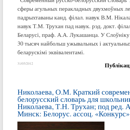
сферы агульных перакладных двухмоўных ле
падрыхтаваны канд. філал. навук В.М. Нікала
навук Т.М. Трухан пад навук. рэд. докт. філа
Беларусі, праф. А.А. Лукашанца. У Слоўнік
30 тысяч найбольш ужывальных і актуальных
беларускімі эквівалентамі.
Публікац
31/05/2012
Николаева, О.М. Краткий совреме
белорусский словарь для школьник
Николаева, Т.Н. Трухан; под ред. 
Минск: Белорус. ассоц. «Конкурс», 