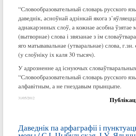
“Словообразовательный словарь русского яз
даведнік, асноўнай адзінкай якога з’яўляецц
аднакарэнных слоў, а кожнае асобна ўзятае 
(вытворнае) слова і звязанае з ім словаўтва
яго матывавальнае (утваральнае) слова, г.зн.
(у слоўніку іх каля 30 тысяч).
У адрозненне ад існуючых словаўтваральных
“Словообразовательный словарь русского яз
алфавітным, а не гнездавым прынцыпе.
Публікац
31/05/2012
Даведнік па арфаграфіі і пунктуац
мовы / С.І. Цыбульская, І.У. Ялынца