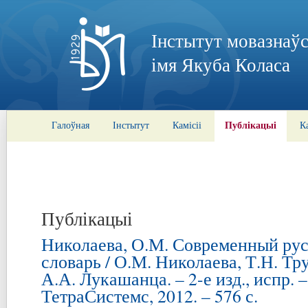
Інстытут мовазнаўс
імя Якуба Коласа
Публікацыі
Галоўная
Інстытут
Камісіі
К
Публікацыі
Николаева, О.М. Современный ру
словарь / О.М. Николаева, Т.Н. Тру
А.А. Лукашанца. – 2-е изд., испр. 
ТетраСистемс, 2012. – 576 с.