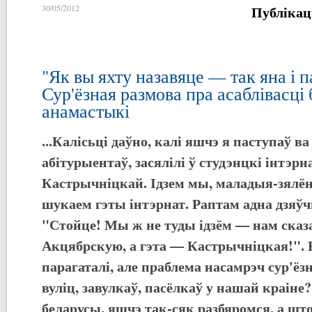
Публікац
30/05/2012
"Як вы яхту назавяце — так яна і п
Сур'ёзная размова пра асаблівасці
анамастыкі
...Калісьці даўно, калі яшчэ я паступаў ва 
абітурыентаў, засялілі ў студэнцкі інтэрн
Кастрычніцкай. Ідзем мы, маладыя-зялён
шукаем гэты інтэрнат. Раптам адна дзя
"Стойце! Мы ж не туды ідзём — нам сказ
Акцябрскую, а гэта — Кастрычніцкая!". В
парагаталі, але праблема насамрэч сур'ёз
вуліц, завулкаў, пасёлкаў у нашай краіне
беларусы, яшчэ так-сяк разбяромся, а што