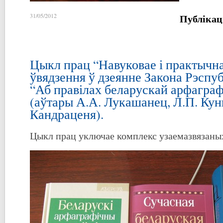
Публікац
31/05/2012
Цыкл прац “Навуковае і практычн
ўвядзення ў дзеянне Закона Рэспуб
“Аб правілах беларускай арфаграфі
(аўтары А.А. Лукашанец, Л.П. Кунц
Кандраценя).
Цыкл прац уключае комплекс узаемазвязаны