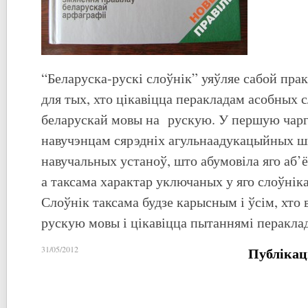
“Беларуска-рускі слоўнік” уяўляе сабой пр
для тых, хто цікавіцца перакладам асобных сл
беларускай мовы на рускую. У першую чарг
навучэнцам сярэдніх агульнаадукацыйных ш
навучальных устаноў, што абумовіла яго аб’ё
а таксама характар уключаных у яго слоўнік
Слоўнік таксама будзе карысным і ўсім, хто 
рускую мовы і цікавіцца пытаннямі перакла
Публікац
31/05/2012