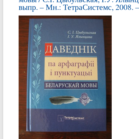
выпр. – Мн.: ТетраСистемс, 2008. –