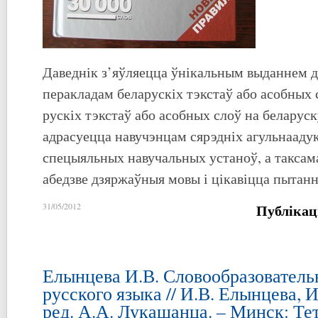
Даведнік з’яўляецца ўнікальным выданнем дл
перакладам беларускіх тэкстаў або асобных 
рускіх тэкстаў або асобных слоў на беларус
адрасуецца навучэнцам сярэдніх агульнааду
спецыяльных навучальных устаноў, а таксама
абедзве дзяржаўныя мовы і цікавіцца пытанн
Публікац
31/05/2012
Елынцева И.В. Словообразователь
русского языка // И.В. Елынцева, 
ред. А.А. Лукашанца. – Минск: Те