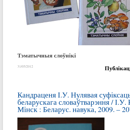
Тэматычныя слоўнікі
Публікац
31/05/2012
Кандраценя І.У. Нулявая суфіксацы
беларускага словаўтварэння / І.У.
Мінск : Беларус. навука, 2009. – 20