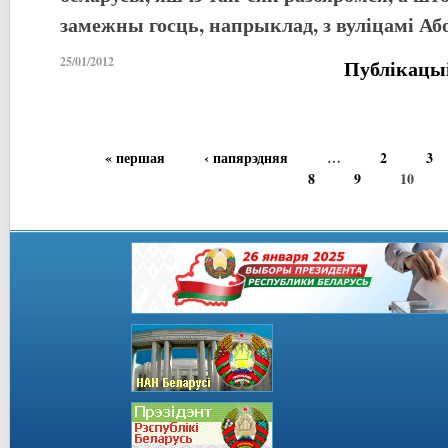
замежны госць, напрыклад, з вуліцамі А
25/01/2012
Публікацы
« першая
‹ папярэдняя
…
2
3
8
9
10