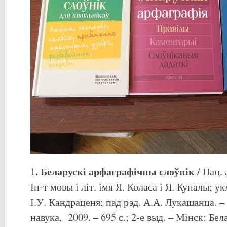
. Беларускі арфаграфічны слоўнік
1
/ Нац. 
Ін-т мовы і літ. імя Я. Коласа і Я. Купалы; ук
І.У. Кандраценя; пад рэд. А.А. Лукашанца. –
навука, 2009. – 695 с.; 2-е выд. – Мінск: Бел