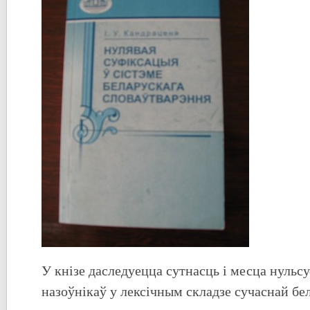
У кнізе даследуецца сутнасць і месца нульс
назоўнікаў у лексічным складзе сучаснай бе