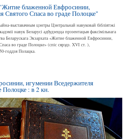
 "Житие блаженной Евфросинии,
я Святого Спаса во граде Полоцке"
ацыйна-выставачным цэнтры Цэнтральнай навуковай бібліятэкі
кадэміі навук Беларусі адбудзецца прэзентацыя факсімільнага
цтва Беларускага Экзархата «Житие блаженной Евфросинии,
аса во граде Полоцке» (спіс сярэдз. XVI ст. ),
50-годдзя Полацка.
росинии, игумении Вседержителя
 Полоцке : в 2 кн.