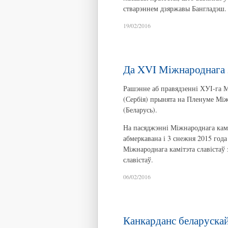
стварэннем дзяржавы Бангладэш.
19/02/2016
Да XVI Міжнароднага з
Рашэнне аб правядзенні ХУІ-га Мі
(Сербія) прынята на Пленуме Між
(Беларусь).
На пасяджэнні Міжнароднага каміт
абмеркавана і 3 снежня 2015 года
Міжнароднага камітэта славістаў
славістаў.
06/02/2016
Канкарданс беларуска