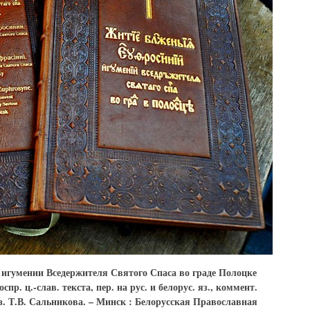
игумении Вседержителя Святого Спаса во граде Полоцке
 воспр. ц.-слав. текста, пер. на рус. и белорус. яз., коммент.
яз. Т.В. Сальникова. – Минск : Белорусская Православная