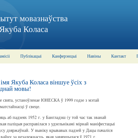
тытут мовазнаўства
 Якуба Коласа
амісіі
Публікацыі
Канферэнцыі
Навіны
Кантакт
імя Якуба Коласа віншуе ўсіх з
днай мовы!
е свята, устаноўленае ЮНЕСКА ў 1999 годзе з мэтай
матстайнасці ў свеце.
яць аб падзеях 1952 г. у Бангладэш (у той час так званай
ская паліцыя расправілася з удзельнікамі мірнай маніфестацыі
тусу дзяржаўнай. У выніку крывавых падзей у Дацы пачаліся
 вайну за незалежнасць, якая завяршылася ў 1971 г.