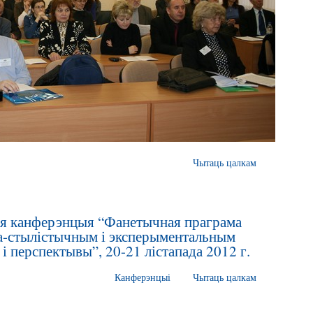
Чытаць цалкам
я канферэнцыя “Фанетычная праграма
а-стылістычным і эксперыментальным
 і перспектывы”, 20-21 лістапада 2012 г.
Канферэнцыі
Чытаць цалкам