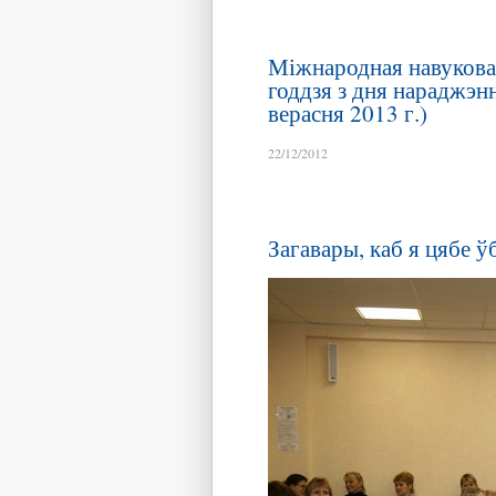
Міжнародная навукова
годдзя з дня нараджэн
верасня 2013 г.)
22/12/2012
Загавары, каб я цябе 