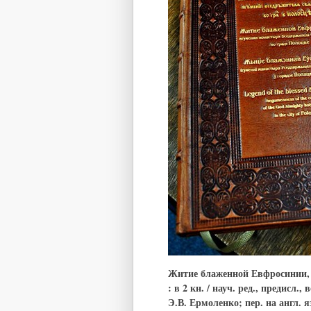
Житие блаженной Евфросинии, 
: в 2 кн. / науч. ред., предисл.,
Э.В. Ермоленко; пер. на англ. 