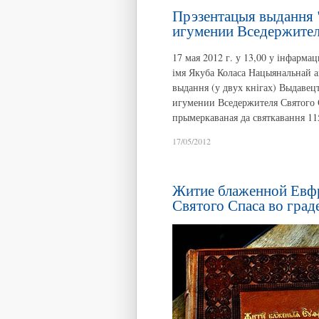
Прэзентацыя выдання
игумении Вседержител
17 мая 2012 г. у 13,00 у інфарм
імя Якуба Коласа Нацыянальнай а
выдання (у двух кнігах) Выдаве
игумении Вседержителя Святого Сп
прымеркаваная да святкавання 11
17/05/2012
Житие блаженной Евф
Святого Спаса во граде