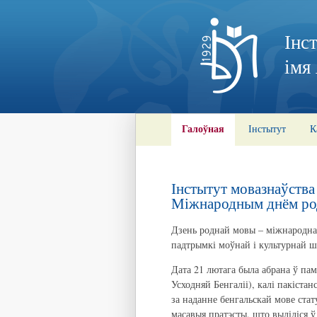
Інс
імя
Галоўная
Інстытут
К
Інстытут мовазнаўства 
Міжнародным днём ро
Дзень роднай мовы – міжнародна
падтрымкі моўнай і культурнай ш
Дата 21 лютага была абрана ў пам
Усходняй Бенгаліі), калі пакістан
за наданне бенгальскай мове ста
масавыя пратэсты, што выліліся ў