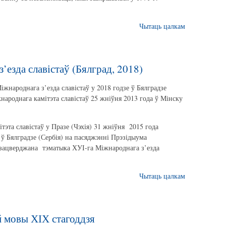
Чытаць цалкам
’езда славістаў (Бялград, 2018)
жнароднага з’езда славістаў у 2018 годзе ў Бялградзе
народнага камітэта славістаў 25 жніўня 2013 года ў Мінску
эта славістаў у Празе (Чэхія) 31 жніўня 2015 года
 ў Бялградзе (Сербія) на пасяджэнні Прэзідыума
 зацверджана тэматыка ХУІ-га Міжнароднага з’езда
Чытаць цалкам
й мовы ХІХ стагоддзя