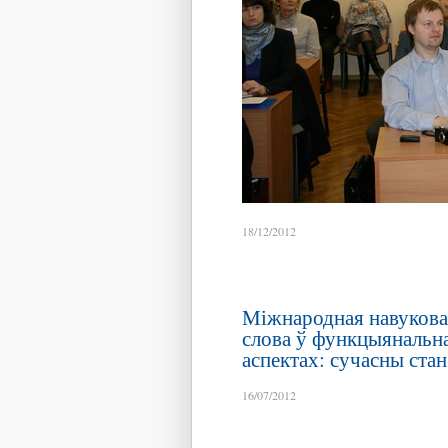
18/12/2012
Міжнародная навукова
слова ў функцыянальн
аспектах: сучасны стан
16/07/2012