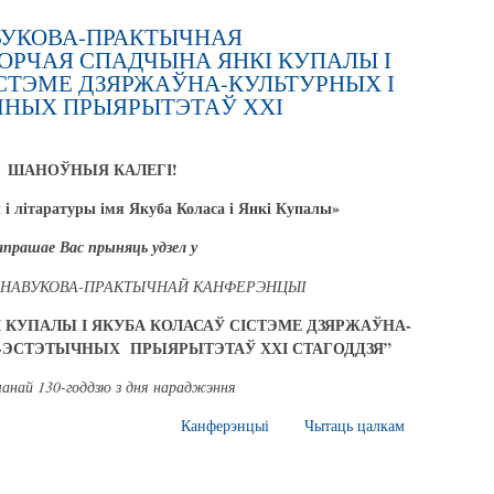
ВУКОВА-ПРАКТЫЧНАЯ
ОРЧАЯ СПАДЧЫНА ЯНКІ КУПАЛЫ І
СТЭМЕ ДЗЯРЖАЎНА-КУЛЬТУРНЫХ І
НЫХ ПРЫЯРЫТЭТАЎ ХХІ
ШАНОЎНЫЯ КАЛЕГІ!
і літаратуры імя Якуба Коласа і Янкі Купалы»
апрашае Вас прыняць удзел у
НАВУКОВА-ПРАКТЫЧНАЙ КАНФЕРЭНЦЫІ
 КУПАЛЫ І ЯКУБА КОЛАСАЎ СІСТЭМЕ ДЗЯРЖАЎНА-
А-ЭСТЭТЫЧНЫХ ПРЫЯРЫТЭТАЎ ХХІ СТАГОДДЗЯ”
чанай 130-годдзю з дня нараджэння
Канферэнцыі
Чытаць цалкам