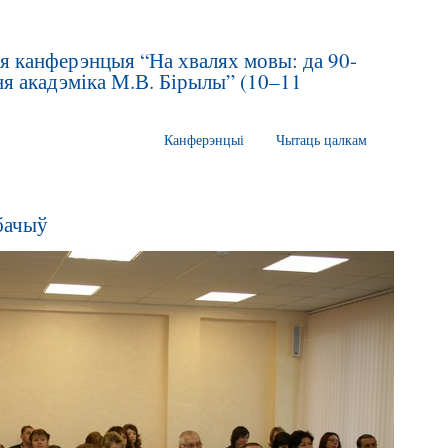
я канферэнцыя “На хвалях мовы: да 90-
ня акадэміка М.В. Бірылы” (10–11
Канферэнцыі
Чытаць цалкам
ўбачыў