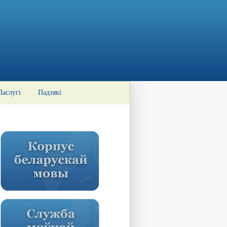
Паслугі
Падзякі