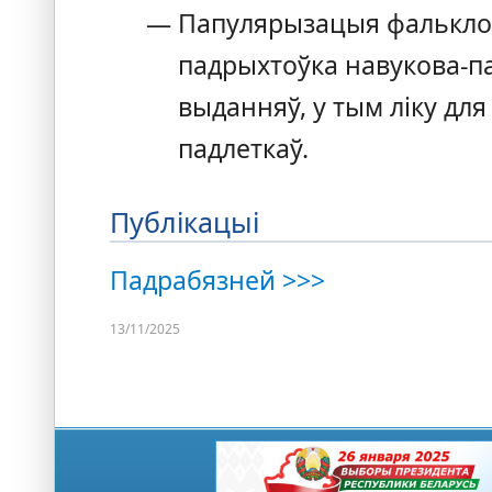
Папулярызацыя фалькло
падрыхтоўка навукова‑п
выданняў, у тым ліку для
падлеткаў.
Публікацыі
Падрабязней >>>
13/11/2025