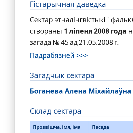
Гістарычная даведка
Сектар этналінгвістыкі і фаль
створаны
1 ліпеня 2008 года
н
загада № 45 ад 21.05.2008 г.
Падрабязней >>>
Загадчык сектара
Боганева Алена Міхайлаўна
Склад сектара
Прозвішча, імя, імя
Пасада