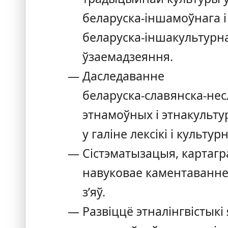
беларуска‑іншамоўнага і
беларуска‑іншакультурн
ўзаемадзеяння.
Даследаванне
беларуска‑славянска‑нес
этнамоўных і этнакульту
у галіне лексікі і культу
Сістэматызацыя, картагр
навуковае каментаванне
з’яў.
Развіццё этналінгвістыкі