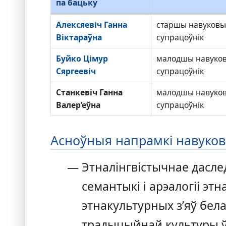
па бацьку
Алексяевіч Ганна
старшы навуковы
Віктараўна
супрацоўнік
Буйко Цімур
малодшы навуко
Сяргеевіч
супрацоўнік
Станкевіч Ганна
малодшы навуко
Валер’еўна
супрацоўнік
Асноўныя напрамкі навуков
Этналінгвістычнае дасл
семантыкі і арэалогіі этн
этнакультурных з’яў бел
традыцыйнай культуры ў