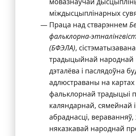
мовазнаўчай дысцыпліны
міждысцыплінарных сувя
Праца над стварэннем
Б
фальклорна‑этналінгвіс
(БФЭЛА)
, сістэматызавана
традыцыйнай народнай к
дэталёва і паслядоўна бу
адлюстраваны на картах
фальклорнай традыцыі п
каляндарнай, сямейнай і
абраднасці, вераванняў,
няказкавай народнай про