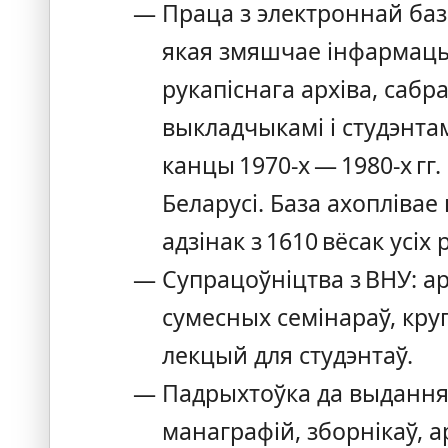
Праца з электроннай ба
якая змяшчае інфармацы
рукапіснага архіва, сабр
выкладчыкамі і студэнтам
канцы 1970‑х — 1980‑х гг
Беларусі. База ахоплівае 
адзінак з 1610 вёсак усіх 
Супрацоўніцтва з ВНУ: а
сумесных семінараў, круг
лекцый для студэнтаў.
Падрыхтоўка да выдання
манаграфій, зборнікаў, а