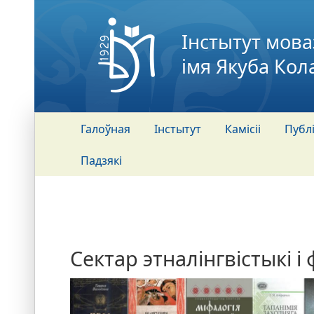
Інстытут мова
імя Якуба Кол
Галоўная
Інстытут
Камісіі
Публ
Падзякі
Сектар этналінгвістыкі і