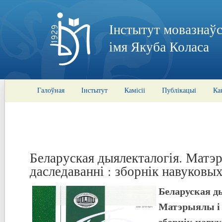
Інстытут мовазнаўс
імя Якуба Коласа
Галоўная
Інстытут
Камісіі
Публікацыі
Ка
Беларуская дыялекталогія. Матэ
даследаванні : зборнік навуковы
Беларуская д
Матэрыялы і 
зборнік наву