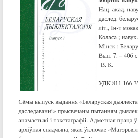
Нац. акад. нав
даслед. белару
літ., Ін-т мов
Коласа ; навук.
Мінск : Белару
Вып. 7. ‒ 406 с
В. К.
УДК 811.166.3
Сёмы выпуск выдання «Беларуская дыялекта
даследаванні» прысвечаны пытанням дыялект
анамастыкі і тэкстаграфіі. Адметная праца ў 
архіўная спадчына, якая ўключае «Матэрыял