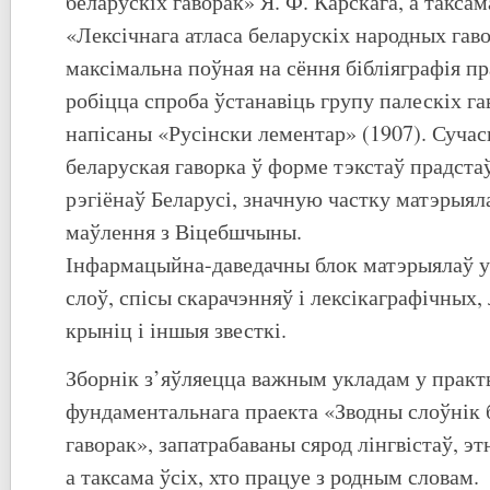
беларускіх гаворак» Я. Ф. Карскага, а такса
«Лексічнага атласа беларускіх народных гав
максімальна поўная на сёння бібліяграфія пра
робіцца спроба ўстанавіць групу палескіх га
напісаны «Русінски лементар» (1907). Сучас
беларуская гаворка ў форме тэкстаў прадста
рэгіёнаў Беларусі, значную частку матэрыял
маўлення з Віцебшчыны.
Інфармацыйна-даведачны блок матэрыялаў у
слоў, спісы скарачэнняў і лексікаграфічных,
крыніц і іншыя звесткі.
Зборнік з’яўляецца важным укладам у прак
фундаментальнага праекта «Зводны слоўнік 
гаворак», запатрабаваны сярод лінгвістаў, эт
а таксама ўсіх, хто працуе з родным словам.