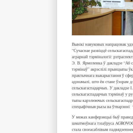
Вынікі навуковых напрацовак удз
“Сучаснае развіццё сельскагаспад
аграрнай тэрміналогіі: рэтраспек
Э. В. Ярмоленка ў дакладзе “Аб 
тэрмінаў” акрэслілі прынцыпы ўкл
практычнага выкарыстання ў сферы
адзначылі, што ён стане ўзорам д
сельскагаспадарчых. У дакладзе 
сельскагаспадарчых тэрмінаў у ру
тыпы карэлюючых сельскагаспадрч
спецыфічныя рысы ва ўтварэнні т
У межах канферэнцыі быў праведз
шматмоўнага тэзаўруса AGROVOC:
стала своеасаблівым падвядзенне