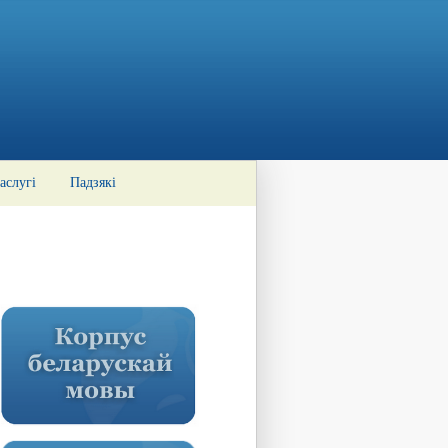
аслугі
Падзякі