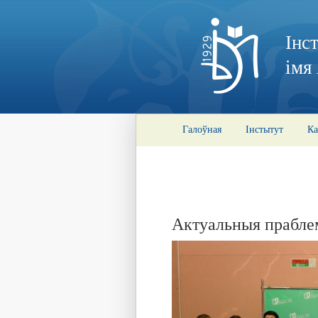
Інс
імя
Галоўная
Інстытут
Ка
Актуальныя праблем