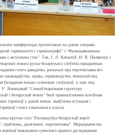
ельнікі канферэнцыі прэзентавалі на дзвюх секцыях:
арчай тэрміналогіі і тэрмінаграфіі” і “Функцыянаванне
тыва і актуальны стан”. Так, І. Л. Капылоў, Н. В. Паляшчук і
стварэнні новага руска-беларускага слоўніка юрыдычных
адання гэтага даведніка, расказалі пра перспектывы яго
 заканадаўства, права, справаводства, мовазнаўства,
ля ўкладання іншых галіновых слоўнікаў, у тым ліку
І. У. Ялынцавай “Словаўтваральная структура
скай і беларускай мовах” былі прааналізаваны асноўныя
ых тэрмінаў у дзвюх мовах, выяўлены агульныя і
эрмінаў гэтага тэматычнага пласта.
ены круглы стол “Распрацоўка беларускай версіі
 праблемы, дасягненні, перспектывы”. Мерапрыемства
м вынікаў выканання сумеснага праекта даследчыкамі