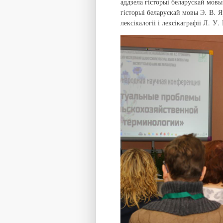
аддзела гісторыі беларускай мов
гісторыі беларускай мовы Э. В. 
лексікалогіі і лексікаграфіі Л. У