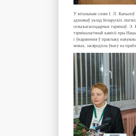
У вітальным слове І. Л. Капылоў 
адзначыў уклад беларускіх лінгв
сельскагаспадарчых тэрмінаў. Э. 
тэрміналагічнай камісіі пры Нацы
і ўкаранення ў практыку навукова
мовах, засяродзіла ўвагу на праб