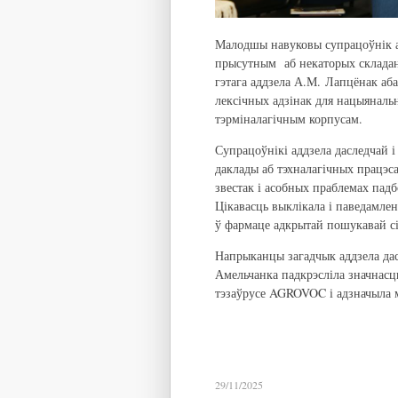
Малодшы навуковы супрацоўнік ад
прысутным аб некаторых складана
гэтага аддзела А.М. Лапцёнак аба
лексічных адзінак для нацыянальн
тэрміналагічным корпусам.
Супрацоўнікі аддзела даследчай і
даклады аб тэхналагічных працэс
звестак і асобных праблемах падб
Цікавасць выклікала і паведамлен
ў фармаце адкрытай пошукавай сіс
Напрыканцы загадчык аддзела дас
Амельчанка падкрэсліла значнас
тэзаўрусе AGROVOC і адзначыла 
29/11/2025