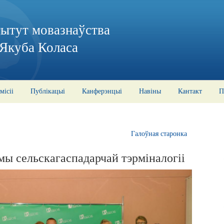
тытут мовазнаўства
 Якуба Коласа
місіі
Публікацыі
Канферэнцыі
Навіны
Кантакт
П
Галоўная старонка
ы сельскагаспадарчай тэрміналогіі