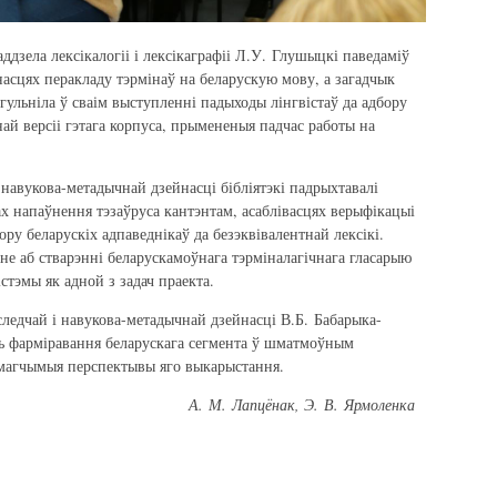
дзела лексікалогіі і лексікаграфіі Л.У. Глушыцкі паведаміў
сцях перакладу тэрмінаў на беларускую мову, а загадчык
гульніла ў сваім выступленні падыходы лінгвістаў да адбору
ай версіі гэтага корпуса, прымененыя падчас работы на
 навукова-метадычнай дзейнасці бібліятэкі падрыхтавалі
ах напаўнення тэзаўруса кантэнтам, асаблівасцях верыфікацыі
ору беларускіх адпаведнікаў да безэквівалентнай лексікі.
не аб стварэнні беларускамоўнага тэрміналагічнага гласарыю
тэмы як адной з задач праекта.
ледчай і навукова-метадычнай дзейнасці В.Б. Бабарыка-
ць фарміравання беларускага сегмента ў шматмоўным
магчымыя перспектывы яго выкарыстання.
А. М. Лапцёнак, Э. В. Ярмоленка