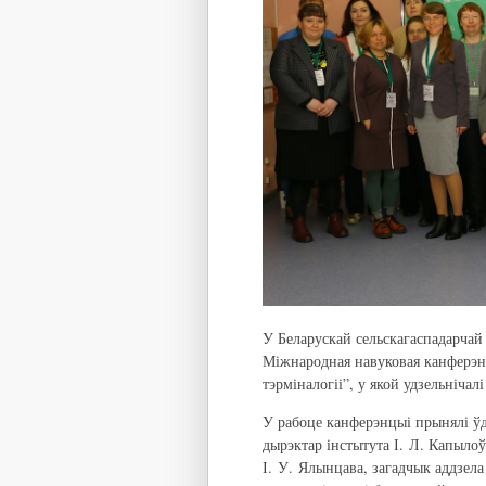
У Беларускай сельскагаспадарчай 
Міжнародная навуковая канферэн
тэрміналогіі”, у якой удзельнічалі 
У рабоце канферэнцыі прынялі ўд
дырэктар інстытута І. Л. Капылоў
І. У. Ялынцава, загадчык аддзела 