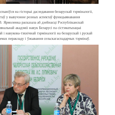
спыніўся на гісторыі даследавання беларускай тэрміналогіі,
істаў у вывучэнне розных аспектаў функцыянавання
В. Ярмоленка расказала аб дзейнасці Рэспубліканскай
янальнай акадэміі навук Беларусі па сістэматызацыі
й і навукова-тэхнічнай тэрміналогіі на беларускай і рускай
лемах перакладу і ўжывання сельскагаспадарчых тэрмінаў.