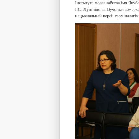
Інстытута мовазнаўства імя Якуба
І.С. Лупіновіча. Вучоныя абмерка
нацыянальнай версіі тэрміналагі