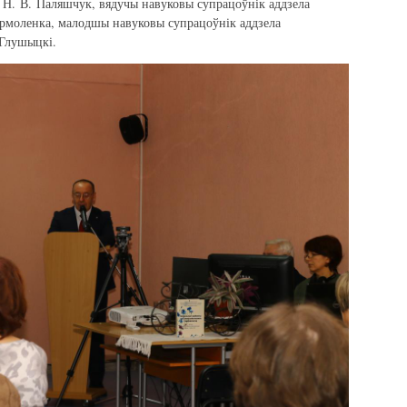
ы Н. В. Паляшчук, вядучы навуковы супрацоўнік аддзела
Ярмоленка, малодшы навуковы супрацоўнік аддзела
. Глушыцкі.