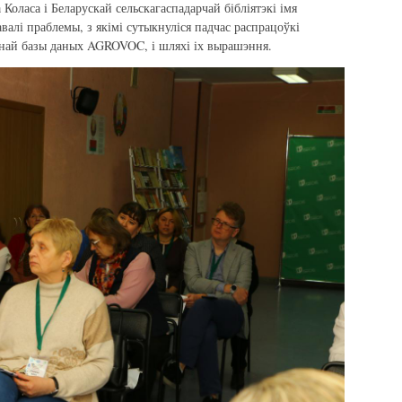
 Коласа і Беларускай сельскагаспадарчай бібліятэкі імя
валі праблемы, з якімі сутыкнуліся падчас распрацоўкі
чнай базы даных AGROVOC, і шляхі іх вырашэння.