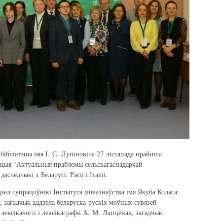
бібліятэцы імя І. С. Лупіновіча 27 лістапада прайшла
цыя “Актуальныя праблемы сельскагаcпадарчай
даследчыкі з Беларусі, Расіі і Італіі.
зел супрацоўнікі Інстытута мовазнаўства імя Якуба Коласа:
, загадчык аддзела беларуска-рускіх моўных сувязей
лексікалогіі і лексікаграфіі А. М. Лапцёнак, загадчык