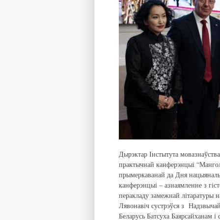
Дырэктар Інстытута мовазнаўства
практычнай канферэнцыі “Мангола
прымеркаванай да Дня нацыянальн
канферэнцыі – азнаямленне з гіс
перакладу замежнай літаратуры н
Лявонавіч сустрэўся з Надзвыча
Беларусь Батсуха Баярсайханам і 