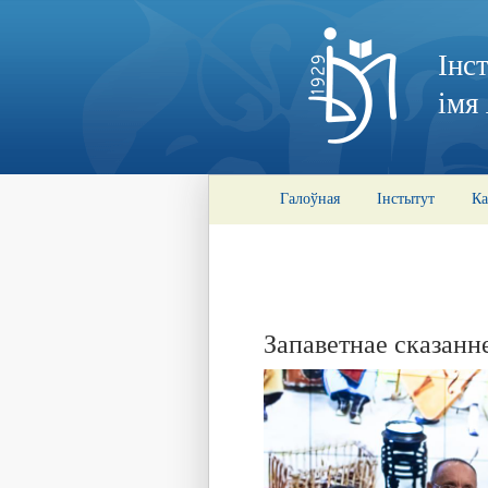
Інс
імя
Галоўная
Інстытут
Ка
Запаветнае сказанн