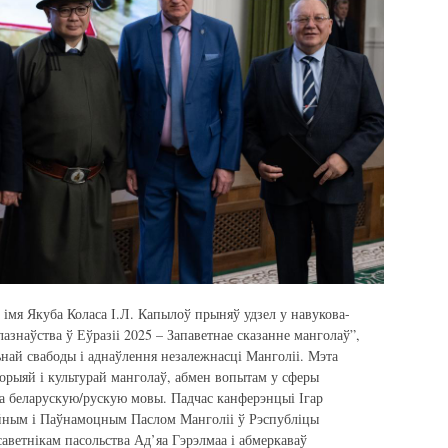
 імя Якуба Коласа І.Л. Капылоў прыняў удзел у навукова-
знаўства ў Еўразіі 2025 – Запаветнае сказанне манголаў”,
ай свабоды і аднаўлення незалежнасці Манголіі. Мэта
торыяй і культурай манголаў, абмен вопытам у сферы
а беларускую/рускую мовы. Падчас канферэнцыі Ігар
йным і Паўнамоцным Паслом Манголіі ў Рэспубліцы
саветнікам пасольства Ад’яа Гэрэлмаа і абмеркаваў