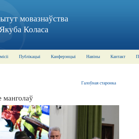
тытут мовазнаўства
 Якуба Коласа
місіі
Публікацыі
Канферэнцыі
Навіны
Кантакт
П
Галоўная старонка
е манголаў