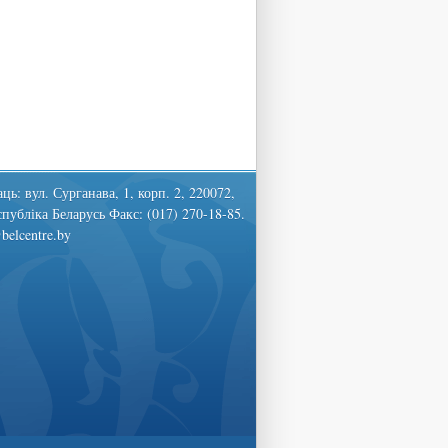
ць: вул. Сурганава, 1, корп. 2, 220072,
спубліка Беларусь Факс: (017) 270-18-85.
belcentre.by