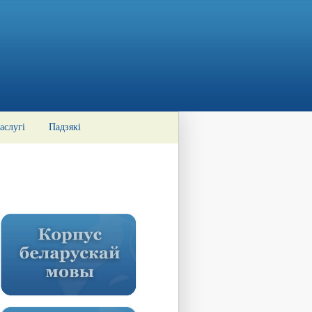
аслугі
Падзякі