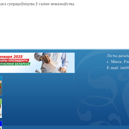
ага супрацоўніцтва ў галіне мовазнаўства.
Лiсты дасыла
г. Мінск, Рэ
E-mail: iml@