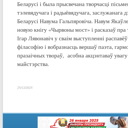
Беларусі і была прысвечана творчасці пісьме
тэлевядучага і радыёвядучага, заслужанага д
Беларусі Навума Гальпяровіча. Навум Якаўле
новую кнігу «Чырвоны мост» і расказаў пра 
Ігар Лявонавіч у сваім выступленні распавёў
філасофію і вобразнасць вершаў паэта, гарм
празаічных твораў, асобна акцэнтаваў увагу
майстэрства.
25/12/2025