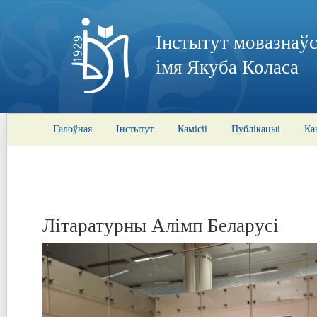
Інстытут мовазнаўс
імя Якуба Коласа
Галоўная
Інстытут
Камісіі
Публікацыі
Ка
Літаратурны Алімп Беларусі