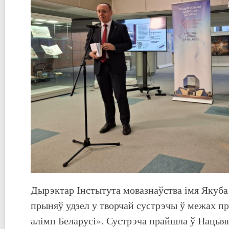
Дырэктар Інстытута мовазнаўства імя Якуба
прыняў удзел у творчай сустрэчы ў межах п
алімп Беларусі». Сустрэча прайшла ў Нацыя