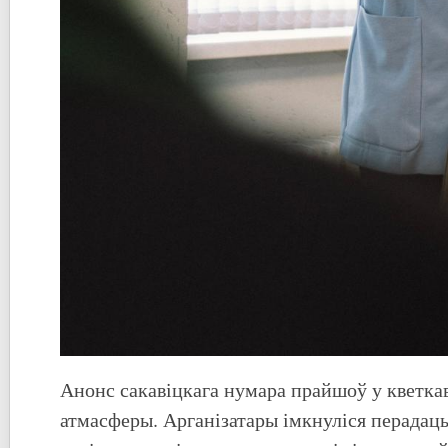
Анонс сакавіцкага нумара прайшоў у кветка
атмасферы. Арганізатары імкнуліся перадаць