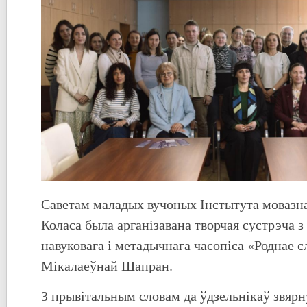
Саветам маладых вучоных Інстытута мовазна
Коласа была арганізавана творчая сустрэча 
навуковага і метадычнага часопіса «Роднае 
Мікалаеўнай Шапран.
З прывітальным словам да ўдзельнікаў звярн