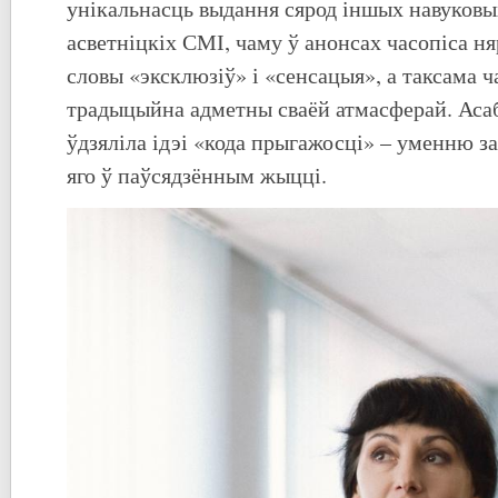
унікальнасць выдання сярод іншых навуковых
асветніцкіх СМІ, чаму ў анонсах часопіса н
словы «эксклюзіў» і «сенсацыя», а таксама ч
традыцыйна адметны сваёй атмасферай. Асаб
ўдзяліла ідэі «кода прыгажосці» – уменню з
яго ў паўсядзённым жыцці.