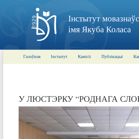
Інстытут мовазнаўс
імя Якуба Коласа
Галоўная
Інстытут
Камісіі
Публікацыі
Ка
У ЛЮСТЭРКУ “РОДНАГА СЛО