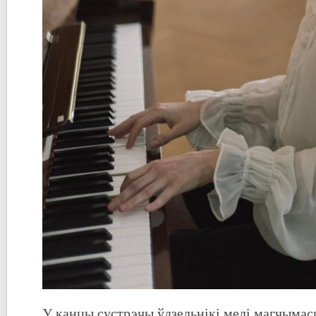
У канцы сустрэчы ўдзельнікі мелі магчымасц