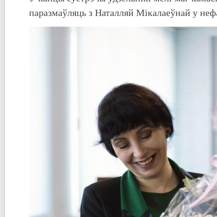
паразмаўляць з Наталляй Мікалаеўнай у не