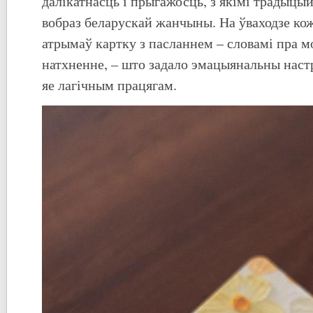
далікатнасць і прыгажосць, з якімі традыцы
вобраз беларускай жанчыны. На ўваходзе ко
атрымаў картку з пасланнем – словамі пра м
натхненне, – што задало эмацыянальны настр
яе лагічным працягам.