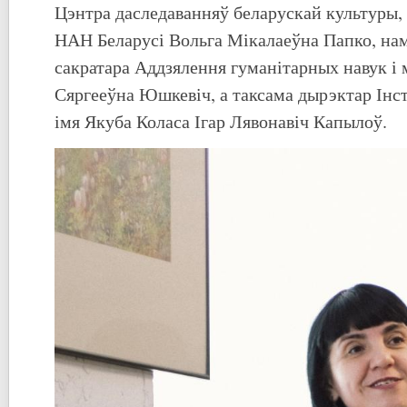
Цэнтра даследаванняў беларускай культуры, 
НАН Беларусі Вольга Мікалаеўна Папко, нам
сакратара Аддзялення гуманітарных навук і 
Сяргееўна Юшкевіч, а таксама дырэктар Інс
імя Якуба Коласа Ігар Лявонавіч Капылоў.