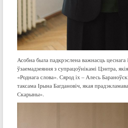
Асобна была падкрэслена важнасць цеснага 
ўзаемадзеяння з супрацоўнікамі Цэнтра, які
«Роднага слова». Сярод іх – Алесь Бараноўск
таксама Ірына Багдановіч, якая прадэкламав
Скарыны».