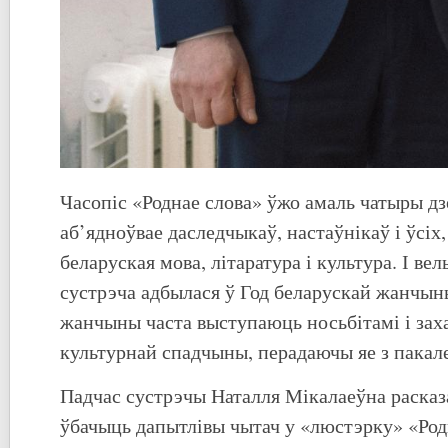
Часопіс «Роднае слова» ўжо амаль чатыры дз
аб’ядноўвае даследчыкаў, настаўнікаў і ўсіх,
беларуская мова, літаратура і культура. І вел
сустрэча адбылася ў Год беларускай жанчыны
жанчыны часта выступаюць носьбітамі і зах
культурнай спадчыны, перадаючы яе з пакал
Падчас сустрэчы Наталля Мікалаеўна расказ
ўбачыць дапытлівы чытач у «люстэрку» «Род