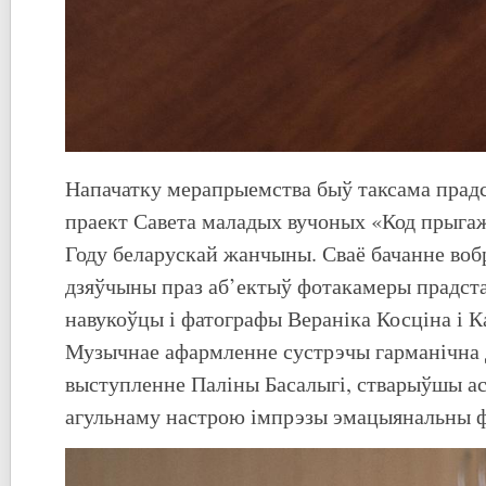
Напачатку мерапрыемства быў таксама прад
праект Савета маладых вучоных «Код прыга
Году беларускай жанчыны. Сваё бачанне воб
дзяўчыны праз аб’ектыў фотакамеры прадста
навукоўцы і фатографы Вераніка Косціна і К
Музычнае афармленне сустрэчы гарманічна 
выступленне Паліны Басалыгі, стварыўшы ас
агульнаму настрою імпрэзы эмацыянальны 