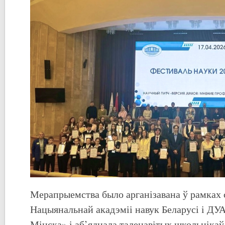
Мерапрыемства было арганізавана ў рамках
Нацыянальнай акадэміі навук Беларусі і ДУА
Мінска» і аб’яднала таленавітых школьнікаў