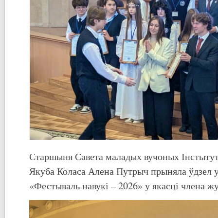
Старшыня Савета маладых вучоных Інстытут
Якуба Коласа Алена Путрыч прыняла ўдзел 
«Фестываль навукі – 2026» у якасці члена ж