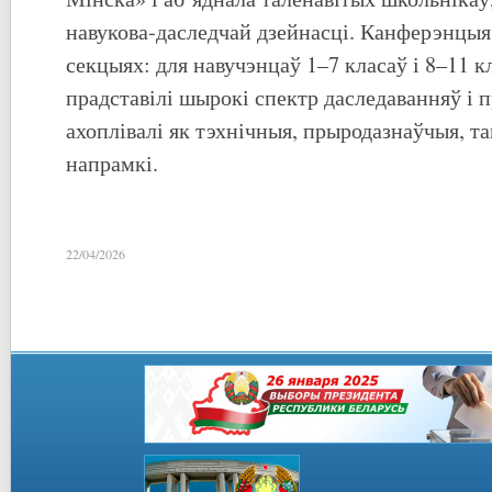
навукова-даследчай дзейнасці. Канферэнцыя 
секцыях: для навучэнцаў 1–7 класаў і 8–11 кл
прадставілі шырокі спектр даследаванняў і п
ахоплівалі як тэхнічныя, прыродазнаўчыя, та
напрамкі.
22/04/2026