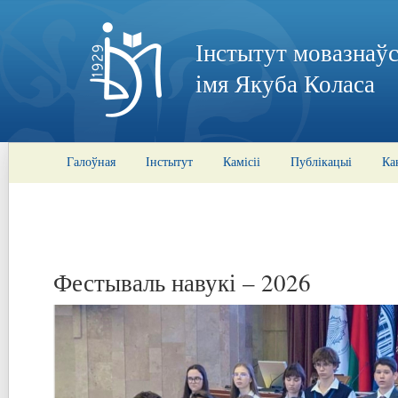
Інстытут мовазнаўс
імя Якуба Коласа
Галоўная
Інстытут
Камісіі
Публікацыі
Ка
Фестываль навукі – 2026