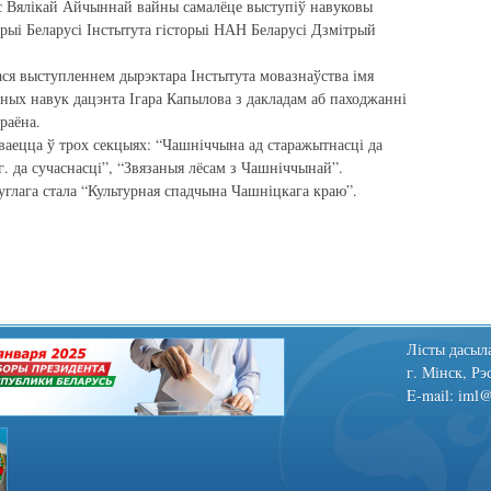
ас Вялікай Айчыннай вайны самалёце выступіў навуковы
орыі Беларусі Інстытута гісторыі НАН Беларусі Дзмітрый
ся выступленнем дырэктара Інстытута мовазнаўства імя
чных навук дацэнта Ігара Капылова з дакладам аб паходжанні
раёна.
ваецца ў трох секцыях: “Чашніччына ад старажытнасці да
 г. да сучаснасці”, “Звязаныя лёсам з Чашніччынай”.
углага стала “Культурная спадчына Чашніцкага краю”.
Лiсты дасыла
г. Мінск, Рэ
E-mail: iml@