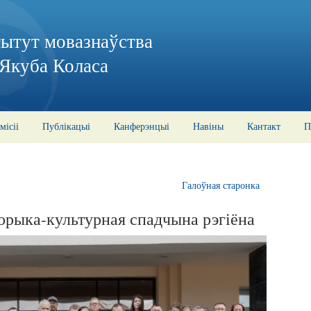
тытут мовазнаўства
 Якуба Коласа
місіі
Публікацыі
Канферэнцыі
Навіны
Кантакт
П
Галоўная старонка
торыка-культурная спадчына рэгіёна