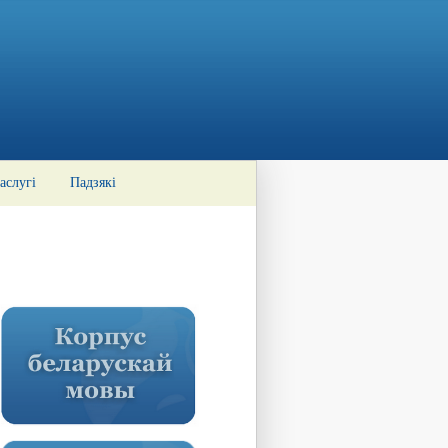
аслугі
Падзякі