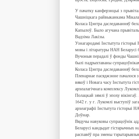
У пачатку канферэнцыі з прывіта
Чашніцкага райвыканкама Мікалай
Коласа Цэнтра даследаванняў бел
Капылоў. Было агучана прывіталь
Вадзіма Лакізы.
Узнагародамі Інстытута гісторыі 
мовы і літаратуры НАН Беларусі б
Вучоныя перадалі ў фонды Чашніц
былі падрыхтаваны супрацоўнікамі
Коласа Цэнтра даследаванняў бела
Пленарнае пасяджэнне пачалося з 
вякоў і Новага часу Інстытута гі
археалагічнага комплексу Лукомл
Полацкай зямлі ў эпоху вікінгаў.
1642 г. у г. Лукомлі выступіў заг
археаграфіі Інстытута гісторыі 
Доўнар.
Вядучы навуковы супрацоўнік адд
Беларусі кандыдат гістарычных н
распавёў пра змены тэрытарыяльн