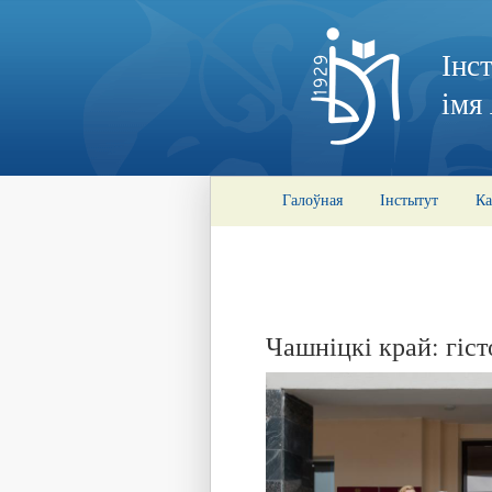
Інс
імя
Галоўная
Інстытут
Ка
Чашніцкі край: гіс