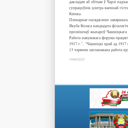
дакладам аб збітым ў Чарэі падч
супрацоўнік цэнтра ваеннай гіст
Кіенка.
Пленарнае пасяджэнне завяршыла
Якуба Коласа кандыдата філалагі
прозвішчаў жыхароў Чашніцкага 
Работа навуковага форума працяг
1917 г.”, “Чашніцкі край ад 1917
13 чэрвеня запланавана работа кр
19/06/2025