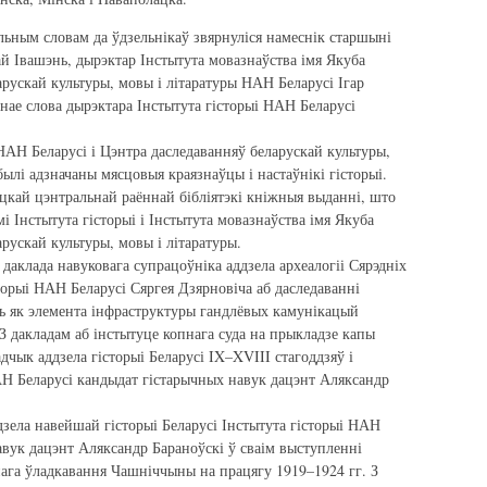
льным словам да ўдзельнікаў звярнуліся намеснік старшыні
 Івашэнь, дырэктар Інстытута мовазнаўства імя Якуба
арускай культуры, мовы і літаратуры НАН Беларусі Ігар
нае слова дырэктара Інстытута гісторыі НАН Беларусі
НАН Беларусі і Цэнтра даследаванняў беларускай культуры,
ылі адзначаны мясцовыя краязнаўцы і настаўнікі гісторыі.
кай цэнтральнай раённай бібліятэкі кніжныя выданні, што
 Інстытута гісторыі і Інстытута мовазнаўства імя Якуба
рускай культуры, мовы і літаратуры.
даклада навуковага супрацоўніка аддзела археалогіі Сярэдніх
сторыі НАН Беларусі Сяргея Дзярновіча аб даследаванні
ь як элемента інфраструктуры гандлёвых камунікацый
 З дакладам аб інстытуце копнага суда на прыкладзе капы
адчык аддзела гісторыі Беларусі IX–XVIII стагоддзяў і
НАН Беларусі кандыдат гістарычных навук дацэнт Аляксандр
зела навейшай гісторыі Беларусі Інстытута гісторыі НАН
авук дацэнт Аляксандр Бараноўскі ў сваім выступленні
ага ўладкавання Чашніччыны на працягу 1919–1924 гг. З