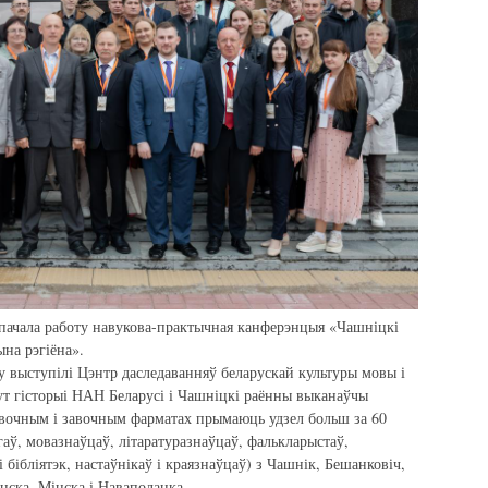
 пачала работу навукова-практычная канферэнцыя «Чашніцкі
ына рэгіёна».
у выступілі Цэнтр даследаванняў беларускай культуры мовы і
ут гісторыі НАН Беларусі і Чашніцкі раённы выканаўчы
 вочным і завочным фарматах прымаюць удзел больш за 60
гаў, мовазнаўцаў, літаратуразнаўцаў, фалькларыстаў,
і бібліятэк, настаўнікаў і краязнаўцаў) з Чашнік, Бешанковіч,
нска, Мінска і Наваполацка.