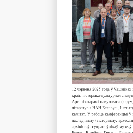
12 чэрвеня 2025 года ў Чашніках
край: гісторыка-культурная спадч
Арганізатарамі навуковага форум
літаратуры НАН Беларусі, Інстыт
камітэт. У рабоце канферэнцыі ў
даследчыкаў (гісторыкаў, археола
архівістаў, супрацоўнікаў музеяў 
Брэста, Віцебска, Гродна, Дзяржы