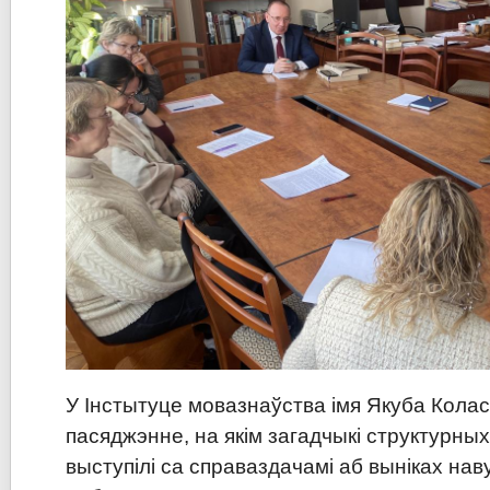
У Інстытуце мовазнаўства імя Якуба Кол
пасяджэнне, на якім загадчыкі структурны
выступілі са справаздачамі аб выніках на