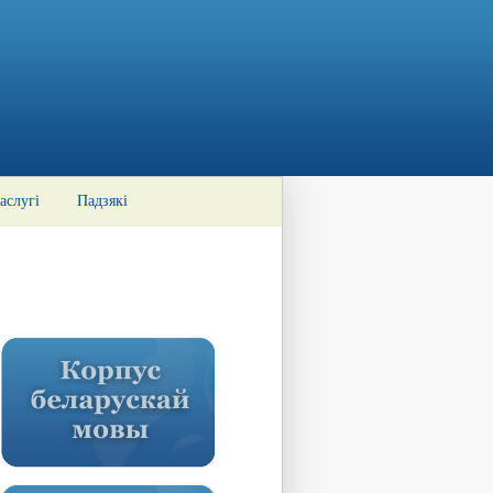
аслугі
Падзякі