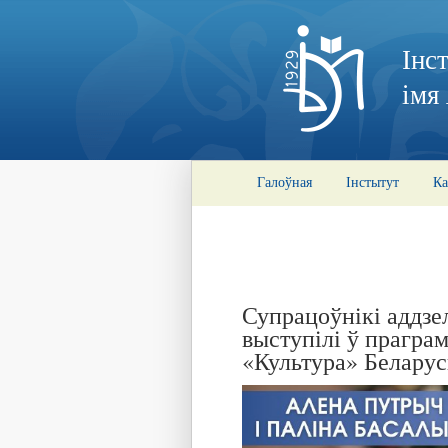
Інс
імя
Галоўная
Інстытут
Ка
Супрацоўнікі аддзел
выступілі ў прагра
«Культура» Беларус