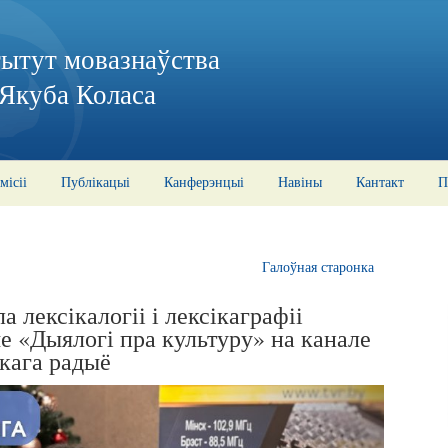
тытут мовазнаўства
 Якуба Коласа
місіі
Публікацыі
Канферэнцыі
Навіны
Кантакт
П
Галоўная старонка
а лексікалогіі і лексікаграфіі
ме «Дыялогі пра культуру» на канале
кага радыё