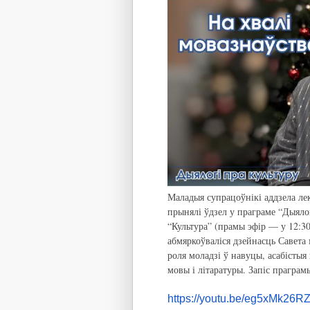
Маладыя супрацоўнікі аддзела лек
прынялі ўдзел у праграме “Дыяло
“Культура” (прамы эфір — у 12:30
абмяркоўваліся дзейнасць Савета
роля моладзі ў навуцы, асабістыя
мовы і літаратуры. Запіс прагра
https://youtu.be/eg5xMk26R