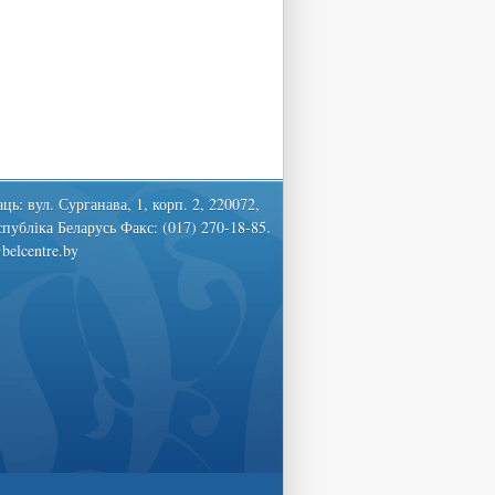
ць: вул. Сурганава, 1, корп. 2, 220072,
спубліка Беларусь Факс: (017) 270-18-85.
belcentre.by