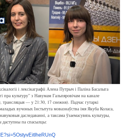
сікалогіі і лексікаграфіі Алена Путрыч і Паліна Басалыга
гі пра культуру” з Навумам Гальпяровічам на канале
, трансляцыя — у 21:30, 17 снежня). Падчас гутаркі
 маладых вучоных Інстытута мовазнаўства імя Якуба Коласа,
 навуковыя даследаванні, а таксама ўзаемасувязь культуры,
мы даступны па спасылцы:
ZE?
si=5OstyvEitIheRUnQ