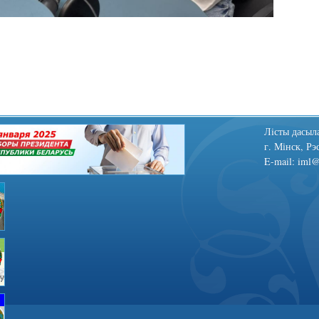
Лiсты дасыла
г. Мінск, Рэ
E-mail: iml@