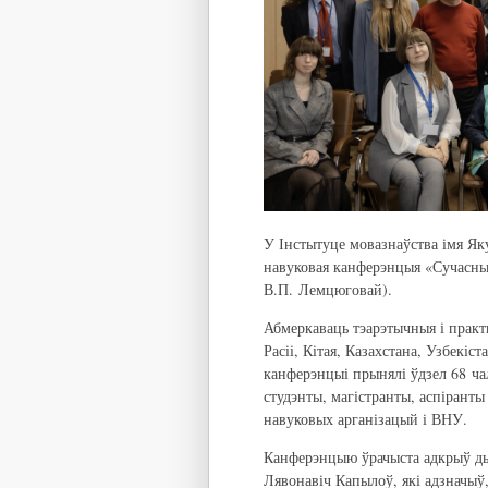
У Інстытуце мовазнаўства імя Як
навуковая канферэнцыя «Сучасныя
В.П. Лемцюговай).
Абмеркаваць тэарэтычныя і практ
Расіі, Кітая, Казахстана, Узбекіс
канферэнцыі прынялі ўдзел 68 ча
студэнты, магістранты, аспіранты 
навуковых арганізацый і ВНУ.
Канферэнцыю ўрачыста адкрыў дыр
Лявонавіч Капылоў, які адзначыў,