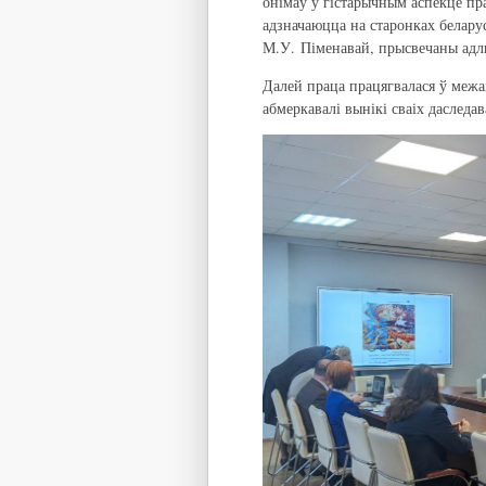
онімаў у гістарычным аспекце пра
адзначаюцца на старонках беларус
М.У. Піменавай, прысвечаны ад
Далей праца працягвалася ў межа
абмеркавалі вынікі сваіх даследа