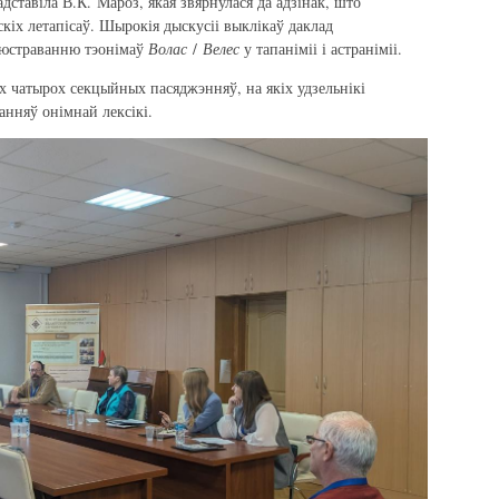
дставіла В.К. Мароз, якая звярнулася да адзінак, што
кіх летапісаў. Шырокія дыскусіі выклікаў даклад
люстраванню тэонімаў
Волас
/
Велес
у тапаніміі і астраніміі.
х чатырох секцыйных пасяджэнняў, на якіх удзельнікі
ванняў онімнай лексікі.