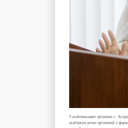
З асаблівасцямі эрганіміі г. Астр
асаблівую ролю эргонімаў у фарм