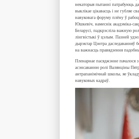
некаторыя пытанні патрабуюць д
выклікае цікавасць і не губляе св
навуковага форуму плёну ў рабоц
Юшкевіч, намеснік акадэміка-сак
Беларусі, падкрэсліла важную ро
лінгвістыкі ў цэлым. Пазней удз
дырэктар Цэнтра даследаванняў бе
на важнасць правядзення падобн
Пленарнае пасяджэнне пачалося з
асэнсаванню ролі Валянціны Пят
антрапанімічнай школы, яе ўклад
навуковых кадраў.