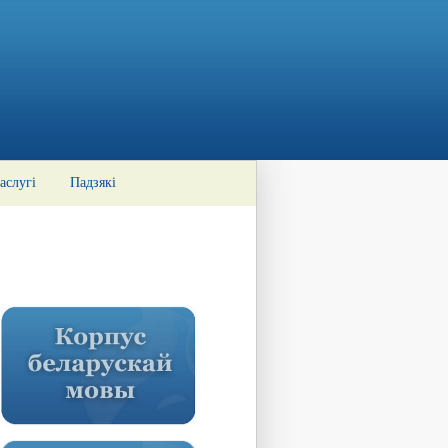
аслугі
Падзякі