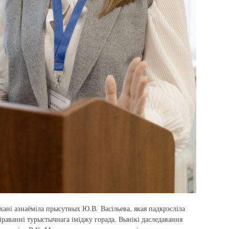
ахані азнаёміла прысутных Ю.В. Васільева, якая падкрэсліла
іраванні турыстычнага іміджу горада. Вынікі даследавання