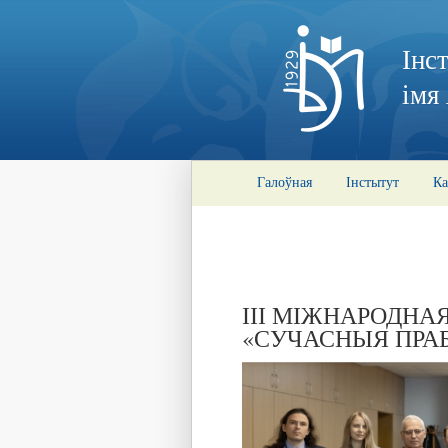
Інс
імя
Галоўная
Інстытут
Ка
ІІІ МІЖНАРОДН
«СУЧАСНЫЯ ПРА