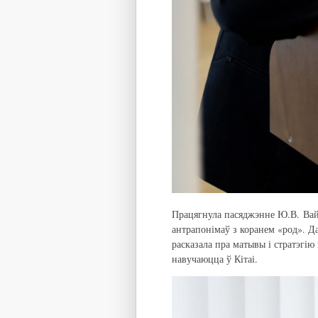
Працягнула пасяджэнне Ю.В. Вай
антрапонімаў з коранем «род». Да
расказала пра матывы і стратэгію
навучаюцца ў Кітаі.