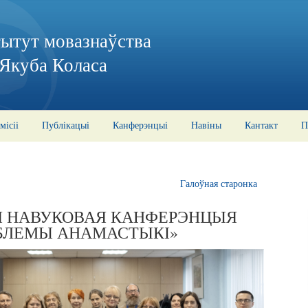
тытут мовазнаўства
 Якуба Коласа
місіі
Публікацыі
Канферэнцыі
Навіны
Кантакт
П
Галоўная старонка
АЯ НАВУКОВАЯ КАНФЕРЭНЦЫЯ
БЛЕМЫ АНАМАСТЫКІ»