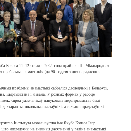
уба Коласа 11–12 снежня 2025 года прайшла ІІІ Міжнародная
 праблемы анамастыкі» (да 90-годдзя з дня нараджэння
ычныя праблемы анамастыкі сабраліся даследчыкі з Беларусі,
тана, Кыргызстана і Лівана. У розных формах у рабоце
лавек, сярод удзельнікаў навуковага мерапрыемства былі
і дактаранты, школьныя настаўнікі, а таксама прадстаўнікі
эктар Інстытута мовазнаўства імя Якуба Коласа Ігар
 што нягледзячы на значныя дасягненні ў галіне анамастыкі