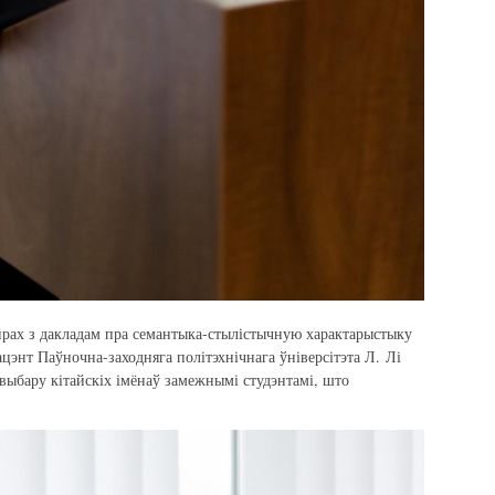
рах з дакладам пра семантыка-стылістычную характарыстыку
цэнт Паўночна-заходняга політэхнічнага ўніверсітэта Л. Лі
 выбару кітайскіх імёнаў замежнымі студэнтамі, што