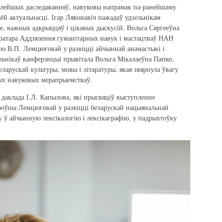
алейшых даследаванняў, навуковы напрамак па-ранейшаму
аёй актуальнасці. Ігар Лявонавіч пажадаў удзельнікам
е, важных адкрыццяў і цікавых дыскусій. Вольга Сяргееўна
ратара Аддзялення гуманітарных навук і мастацтваў НАН
лю В.П. Лемцюговай у развіцці айчыннай анамастыкі і
ельнікаў канферэнцыі прывітала Вольга Мікалаеўна Папко,
ларускай культуры, мовы і літаратуры, якая звярнула ўвагу
ых навуковых мерапрыемстваў.
 даклада І.Л. Капылова, які прысвяціў выступленне
роўны Лемцюговай у развіцці беларускай нацыянальнай
у ў айчынную лексікалогію і лексікаграфію, у падрыхтоўку