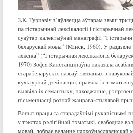
З.К. Турцэвіч з’яўляецца аўтарам звыш трыц
па гістарычнай лексікалогіі і гістарычнай ле
суаўтар калектыўнай манаграфіі “Гістарычна
беларускай мовы” (Мінск, 1960). У раздзеле
лексіка” (“Гістарычная лексікалогія беларус
1970) Зофія Канстанцінаўна паказала асаблів
старабеларускіх назваў, звязаных з навуковай
культурнай дзейнасцю, правяла іх тэматычн
выявіла іх семантыку, паходжанне, рэпрэзе
пісьменнасці рознай жанрава-стылявой пры
Вопыт працы са старадаўнімі рукапіснымі п
у тэкстах рэлігійнай тэматыкі, свабоднае ва
мовай, добрае веданне царкоўнаславянскай 