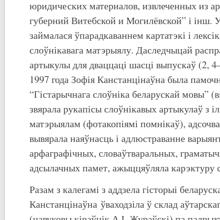
юридических материалов, извлеченных из а
губерний Витебской и Могилёвской” і інш. 
займалася ўпарадкаваннем картатэкі і лексі
слоўнікавага матэрыялу. Даследчыцай расп
артыкулы для дваццаці шасці выпускаў (2, 4–
1997 года Зофія Канстанцінаўна была памоч
“Гістарычнага слоўніка беларускай мовы” (в
звярала рукапісы слоўнікавых артыкулаў з 
матэрыялам (фотакопіямі помнікаў), адсочва
вывярала наяўнасць і адлюстраванне варыянт
арфаграфічных, словаўтваральных, граматыч
адсылачных памет, ажыццяўляла карэктуру с
Разам з калегамі з аддзела гісторыі беларус
Канстанцінаўна ўваходзіла ў склад аўтарска
(навуковы кіраўнік А.І. Жураўскі) па падры