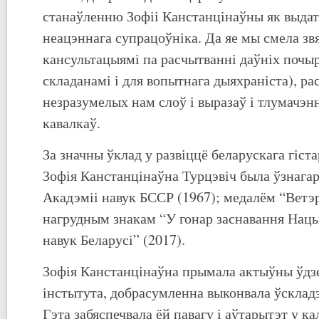
станаўленню Зофіі Канстанцінаўны як выдат
неацэннага супрацоўніка. Да яе мы смела звя
кансультацыямі па расчытванні даўніх почыр
складанамі і для вопытнага дыяхраніста), р
незразумелых нам слоў і выразаў і тлумачэн
кавалкаў.
За значны ўклад у развіццё беларускага гіст
Зофія Канстанцінаўна Турцэвіч была ўзнага
Акадэміі навук БССР (1967); медалём “Ветэр
нагрудным знакам “У гонар заснавання Нацы
навук Беларусі” (2017).
Зофія Канстанцінаўна прымала актыўны ўдз
інстытута, добрасумленна выконвала ўскладз
Гэта забяспечвала ёй павагу і аўтарытэт у ка