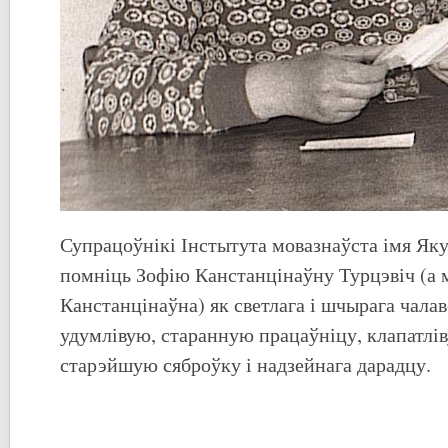
Супрацоўнікі Інстытута мовазнаўста імя Яку
помніць Зофію Канстанцінаўну Турцэвіч (а м
Канстанцінаўна) як светлага і шчырага чалав
удумлівую, старанную працаўніцу, клапатлі
старэйшую сяброўку і надзейнага дарадцу.