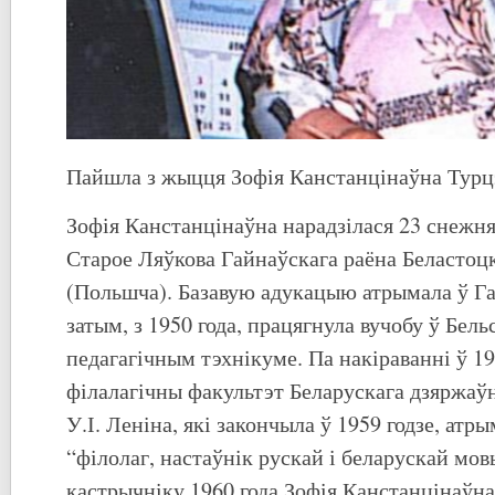
Пайшла з жыцця Зофія Канстанцінаўна Турц
Зофія Канстанцінаўна нарадзілася 23 снежня
Старое Ляўкова Гайнаўскага раёна Беластоц
(Польшча). Базавую адукацыю атрымала ў Г
затым, з 1950 года, працягнула вучобу ў Бел
педагагічным тэхнікуме. Па накіраванні ў 19
філалагічны факультэт Беларускага дзяржаўн
У.І. Леніна, які закончыла ў 1959 годзе, а
“філолаг, настаўнік рускай і беларускай мов
кастрычніку 1960 года Зофія Канстанцінаўна