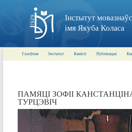
Інстытут мовазнаўс
імя Якуба Коласа
Галоўная
Інстытут
Камісіі
Публікацыі
Ка
ПАМЯЦІ ЗОФІІ КАНСТАНЦІ
ТУРЦЭВІЧ