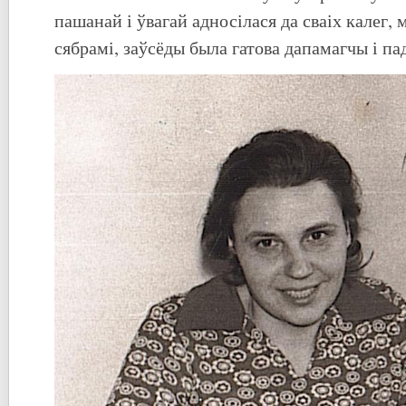
пашанай і ўвагай адносілася да сваіх калег, м
сябрамі, заўсёды была гатова дапамагчы і п