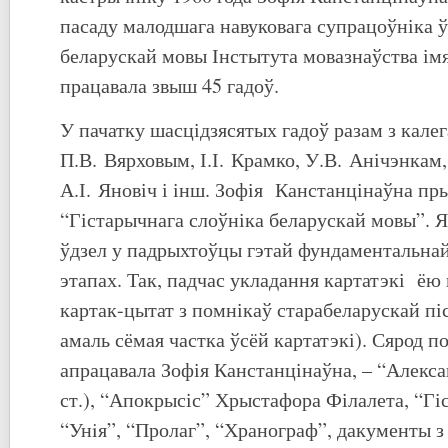
пасаду малодшага навуковага супрацоўніка ў
беларускай мовы Інстытута мовазнаўства імя
працавала звыш 45 гадоў.
У пачатку шасцідзясятых гадоў разам з калег
П.В. Вярховым, І.І. Крамко, У.В. Анічэнкам
А.І. Яновіч і інш. Зофія Канстанцінаўна пр
“Гістарычнага слоўніка беларускай мовы”.
ўдзел у падрыхтоўцы гэтай фундаментальнай
этапах. Так, падчас укладання картатэкі ёю
картак-цытат з помнікаў старабеларускай пі
амаль сёмая частка ўсёй картатэкі). Сярод по
апрацавала Зофія Канстанцінаўна, – “Алекс
ст.), “Апокрысіс” Хрыстафора Філалета, “Гі
“Унiя”, “Пролаг”, “Хранограф”, дакументы з