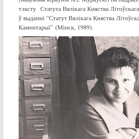
тэксту Статута Вялікага Княства Літоўскага
ў выданні “Статут Вялікага Княства Літоўска
Каментарыі” (Мінск, 1989).