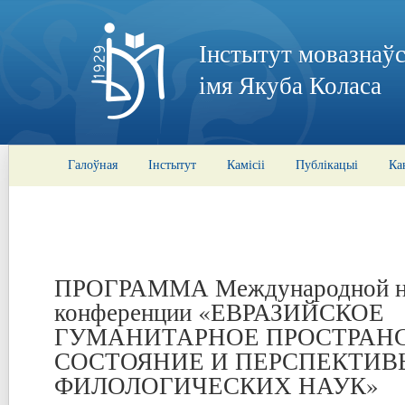
Інстытут мовазнаўс
імя Якуба Коласа
Галоўная
Інстытут
Камісіі
Публікацыі
Ка
ПРОГРАММА Международной н
конференции «ЕВРАЗИЙСКОЕ
ГУМАНИТАРНОЕ ПРОСТРАНС
СОСТОЯНИЕ И ПЕРСПЕКТИВ
ФИЛОЛОГИЧЕСКИХ НАУК»