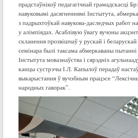
прадстаўнікоў педагагічнай грамадскасці Бр
навуковымі дасягненнямі Інстытута, абмерка
з падрыхтоўкай навукова-даследчых работ на
у алімпіядах. Асаблівую ўвагу вучоны акцэн
скланення прозвішчаў у рускай і беларускай
семінара былі таксама абмеркаваны пытанні
Інстытута мовазнаўства і сярэдніх агульнаа
канцы сустрэчы І.Л. Капылоў перадаў наста
выкарыстання ў вучэбным працэсе “Лексічны
народных гаворак”.