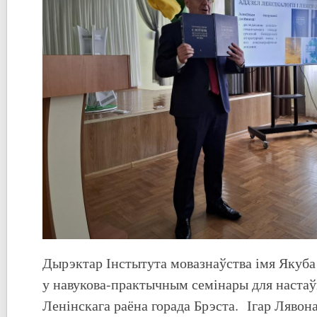
Дырэктар Інстытута мовазнаўства імя Якуба
у навукова-практычным семінары для настаў
Ленінскага раёна горада Брэста. Ігар Лявон