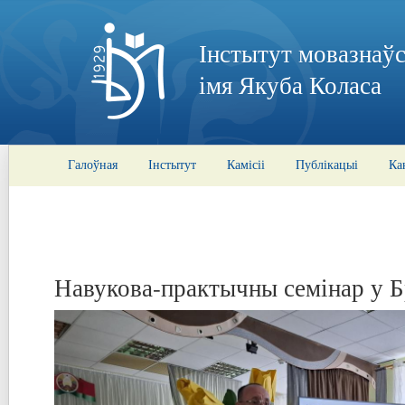
Інстытут мовазнаўс
імя Якуба Коласа
Галоўная
Інстытут
Камісіі
Публікацыі
Ка
Навукова-практычны семінар у Б