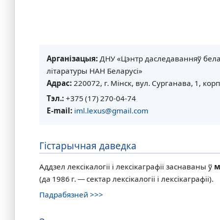
Арганізацыя:
ДНУ «Цэнтр даследаванняў бела
літаратуры НАН Беларусі»
Адрас:
220072, г. Мінск, вул. Сурганава, 1, корп.
Тэл.:
+375 (17) 270‑04‑74
E‑mail:
iml.lexus@gmail.com
Гістарычная даведка
Аддзел лексікалогіі і лексікаграфіі заснаваны ў
м
(да 1986 г. — сектар лексікалогіі і лексікаграфіі).
Падрабязней >>>