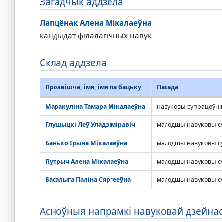
Загадчык аддзела
Лапцёнак Алена Мікалаеўна
кандыдат філалагічных навук
Склад аддзела
Прозвішча, імя, імя па бацьку
Пасада
Маракуліна Тамара Мікалаеўна
навуковы супрацоўні
Глушыцкі Леў Уладзіміравіч
малодшы навуковы с
Банько Ірына Мікалаеўна
малодшы навуковы с
Путрыч Алена Мікалаеўна
малодшы навуковы с
Басалыга Паліна Сяргееўна
малодшы навуковы с
Асноўныя напрамкі навуковай дзейнас