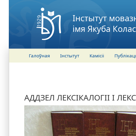
Інстытут моваз
імя Якуба Кола
Галоўная
Інстытут
Камісіі
Публікац
АДДЗЕЛ ЛЕКСІКАЛОГІІ І ЛЕКС