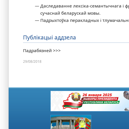
Даследаванне лексіка‑семантычнага і ф
сучаснай беларускай мовы.
Падрыхтоўка перакладных і тлумачальны
Публікацыі аддзела
Падрабязней >>>
29/08/2018