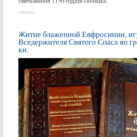
святкавання 1150-годдзя Полацка.
17/05/2012
Житие блаженной Евфросинии, и
Вседержителя Святого Спаса во гра
кн.