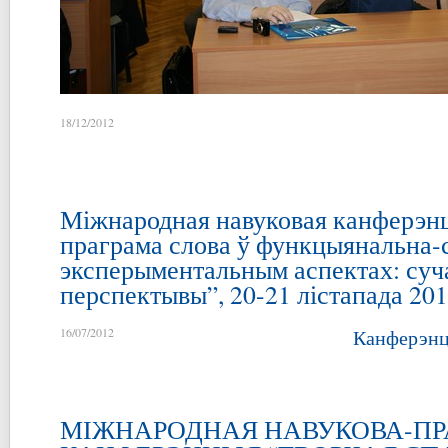
18/12/2012
Міжнародная навуковая канферэн
праграма слова ў функцыянальна-
эксперыментальным аспектах: суча
перспектывы”, 20-21 лістапада 201
16/07/2012
Канферэнц
МІЖНАРОДНАЯ НАВУКОВА-П