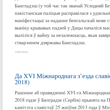
Бангладэш (у той час так званай Усходняй Бен
пакістанская паліцыя расправілася з удзельн
маніфестацыі за наданне бенгальскай мове с
выніку крывавых падзей у Дацы пачаліся ма
выліліся ў вайну за незалежнасць, якая завя
стварэннем дзяржавы Бангладэш.
19/02/2016
Да XVI Міжнароднага з’езда славі
2018)
Рашэнне аб правядзенні ХУІ-га Міжнароднага
2018 годзе ў Бялградзе (Сербія) прынята на
камітэта славістаў 25 жніўня 2013 года ў Мі