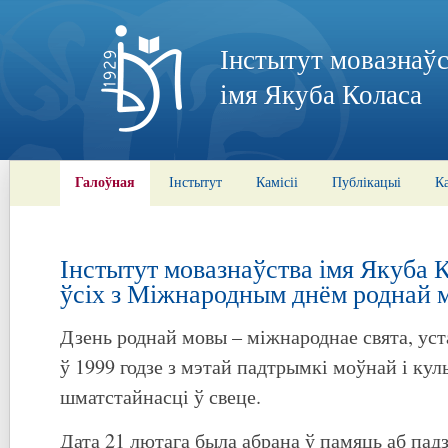
Інстытут мовазнаўс
імя Якуба Коласа
Галоўная
Інстытут
Камісіі
Публікацыі
К
Інстытут мовазнаўства імя Якуба 
ўсіх з Міжнародным днём роднай 
Дзень роднай мовы – міжнароднае свята, 
ў 1999 годзе з мэтай падтрымкі моўнай і кул
шматстайнасці ў свеце.
Дата 21 лютага была абрана ў памяць аб падз