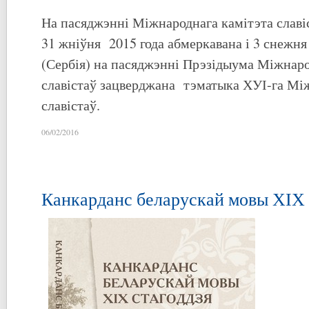
На пасяджэнні Міжнароднага камітэта славіс
31 жніўня 2015 года абмеркавана і 3 снежня 
(Сербія) на пасяджэнні Прэзідыума Міжнаро
славістаў зацверджана тэматыка ХУІ-га Між
славістаў.
06/02/2016
Канкарданс беларускай мовы ХІХ 