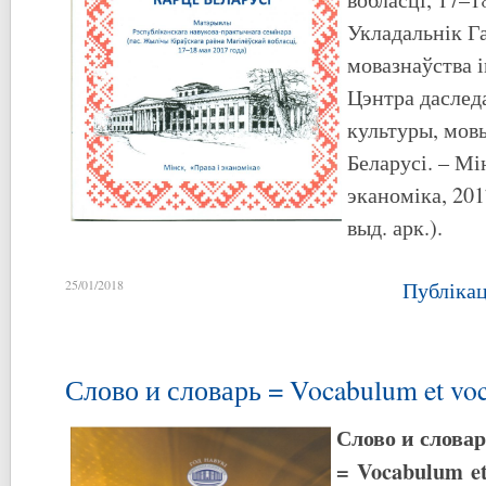
Укладальнік Га
мовазнаўства 
Цэнтра даслед
культуры, мов
Беларусі. – Мі
эканоміка, 2017
выд. арк.).
25/01/2018
Публіка
Слово и словарь = Vocabulum et vo
Слово и слова
=
Vocabulum
e