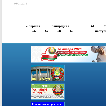
05/01/2018
« першая
‹ папярэдняя
61
6
…
66
67
68
69
наступ
…