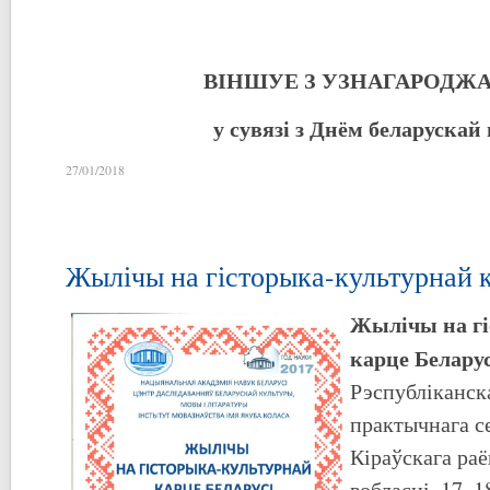
ВІНШУЕ З УЗНАГАРОДЖ
у сувязі з Днём беларускай
27/01/2018
Жылічы на гісторыка-культурнай к
Жылічы на гі
карце Беларус
Рэспубліканск
практычнага с
Кіраўскага ра
вобласці, 17–18