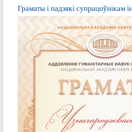
Граматы і падзякі супрацоўнікам і