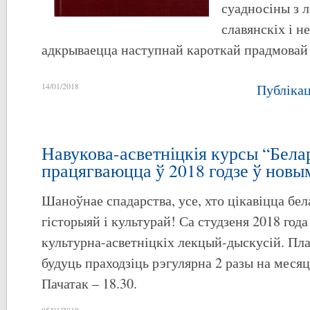
суадносіны з 
славянскіх і н
адкрываецца наступнай кароткай прадмовай 
14/01/2018
Публіка
Навукова-асветніцкія курсы “Бела
працягваюцца ў 2018 годзе ў нов
Шаноўнае спадарства, усе, хто цікавіцца бе
гісторыяй і культурай! Са студзеня 2018 год
культурна-асветніцкіх лекцый-дыскусій. Пл
будуць праходзіць рэгулярна 2 разы на месяц у
Пачатак – 18.30.
05/01/2018