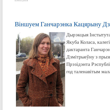
Віншуем Ганчарэнка Кацярыну Дз
Дырэкцыя Інстытута
Якуба Коласа, калег
дактаранта Ганчарэ
Дзмітрыеўну з прыз
Прэзідэнта Рэспублі
год таленавітым ма