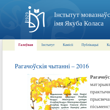
Інстытут мовазнаўс
імя Якуба Коласа
Галоўная
Інстытут
Камісіі
Публікацыі
К
Рагачоўскія чытанні – 2016
Рагачоўс
матэрыял
практычн
прысвеча
пісьменст