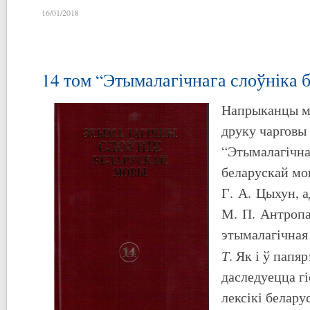
16/01/2018
14 том “Этымалагічнага слоўніка 
Напрыканцы мі
друку чарговы
“Этымалагічна
беларускай мо
Г. А. Цыхун, 
М. П. Антропа
этымалагічная
Т
. Як і ў папя
даследуецца гі
лексікі белару