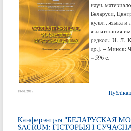
науч. материало
Беларуси, Центр
культ., языка и
языкознания им.
редкол.: И. Л. К
др.]. – Минск: 
– 596 с.
18/01/2018
Публіка
Канферэнцыя "БЕЛАРУСКАЯ М
SACRUM: ГІСТОРЫЯ І СУЧАСН