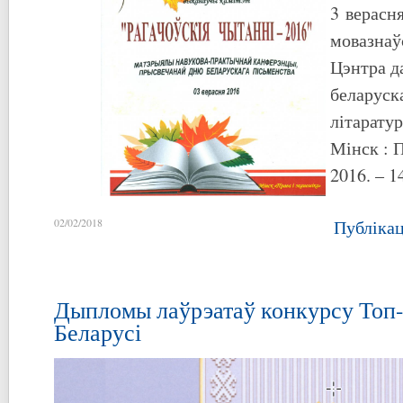
3 верасня
мовазнаў
Цэнтра д
беларуск
літарату
Мінск : П
2016. – 1
02/02/2018
Публіка
Дыпломы лаўрэатаў конкурсу Топ
Беларусі