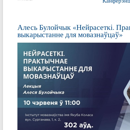
Канферэнц
Алесь Булойчык «Нейрасеткі. Пр
выкарыстанне для мовазнаўцаў»