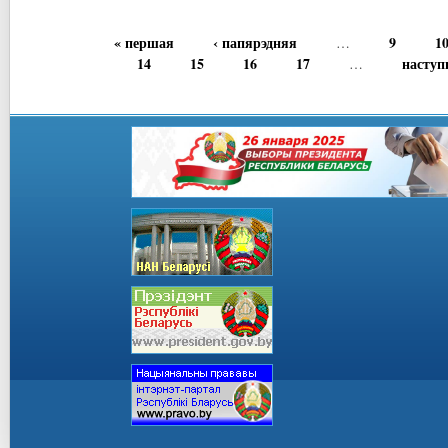
« першая
‹ папярэдняя
9
1
…
14
15
16
17
наступ
…