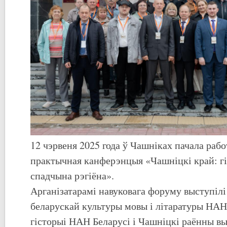
12 чэрвеня 2025 года ў Чашніках пачала рабо
практычная канферэнцыя «Чашніцкі край: г
спадчына рэгіёна».
Арганізатарамі навуковага форуму выступіл
беларускай культуры мовы і літаратуры НАН 
гісторыі НАН Беларусі і Чашніцкі раённы в