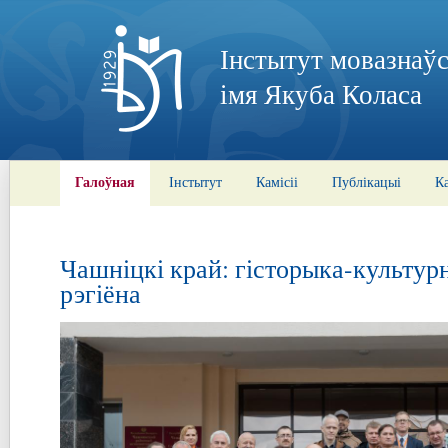
Інстытут мовазнаўс
імя Якуба Коласа
Галоўная
Інстытут
Камісіі
Публікацыі
К
Чашніцкі край: гісторыка-культур
рэгіёна