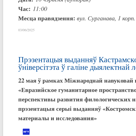
Час:
11:00
Месца правядзення:
вул. Сурганава,
1
корп
03/06/2025
Прэзентацыя выданняў Кастрамск
ўніверсітэта ў галіне дыялектнай л
22 мая ў рамках Міжнароднай навуковай
«Евразийское гуманитарное пространство
перспективы развития филологических н
прэзентацыя
сер
ыі
выданняў
«
К
остромск
м
атериалы и исследования»