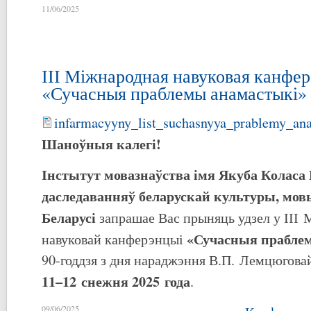
11/06/2025
ІІІ Міжнародная навуковая канфе
«Сучасныя праблемы анамастыкі»
infarmacyyny_list_suchasnyya_prablemy_an
Шаноўныя калегі!
Інстытут мовазнаўства імя Якуба Коласа
даследаванняў беларускай культуры, мов
Беларусі
запрашае Вас прыняць удзел у ІІІ
«Сучасныя прабле
навуковай канферэнцыі
90-годдзя з дня нараджэння В.П. Лемцюговай
11–12 снежня 2025 года
.
09/06/2025