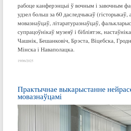
рабоце канферэнцыі ў вочным і завочным ф
удзел больш за 60 даследчыкаў (гісторыкаў, 
мовазнаўцаў, літаратуразнаўцаў, фалькларыст
супрацоўнікаў музеяў і бібліятэк, настаўніка
Чашнік, Бешанковіч, Брэста, Віцебска, Грод
Мінска і Наваполацка.
19/06/2025
Практычнае выкарыстанне нейрас
мовазнаўцамі