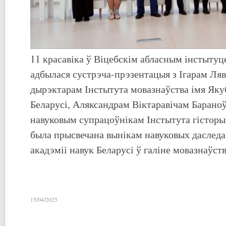
11 красавіка ў Віцебскім абласным інстытуц
адбылася сустрэча-прэзентацыя з Ігарам Ля
дырэктарам Інстытута мовазнаўства імя Як
Беларусі, Аляксандрам Віктаравічам Барано
навуковым супрацоўнікам Інстытута гісторы
была прысвечана вынікам навуковых даслед
акадэміі навук Беларусі ў галіне мовазнаўст
15/04/2025