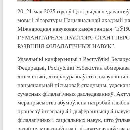
20–21 мая 2025 года ў Цэнтры даследаванняў
мовы і літаратуры Нацыянальнай акадэміі на
Міжнародная навуковая канферэнцыя “ЕЎ
ГУМАНІТАРНАЯ ПРАСТОРА: СТАН І ПЕ
РАЗВІЦЦЯ ФІЛАЛАГІЧНЫХ НАВУК”.
Удзельнікі канферэнцыі з Рэспублікі Беларус
Федэрацыі, Рэспублікі Узбекістан абмеркав
лінгвістыкі, літаратуразнаўства, вывучэння 
нацыянальнай пісьмовай спадчыны, удаскана
сучасных філалагічных даследаванняў. Акту
мерапрыемства абумоўлена патрэбай глыбок
працэсаў інтэграцыі і дыферэнцыяцыі навуко
філалагічных і сацыяльных навук, што ўплы
развіцця мовазнаўства і літаратуразнаўства е