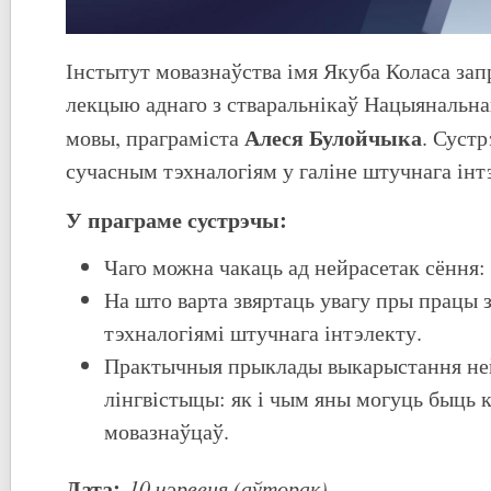
Інстытут мовазнаўства імя Якуба Коласа за
лекцыю аднаго з стваральнікаў Нацыянальна
Алеся Булойчыка
мовы, праграміста
. Сустр
сучасным тэхналогіям у галіне штучнага інт
У праграме сустрэчы:
Чаго можна чакаць ад нейрасетак сёння:
На што варта звяртаць увагу пры працы 
тэхналогіямі штучнага інтэлекту.
Практычныя прыклады выкарыстання не
лінгвістыцы: як і чым яны могуць быць 
мовазнаўцаў.
Дата:
10 чэрвеня (аўторак)