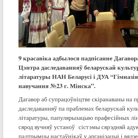
9 красавіка адбылося падпісанне Дагавор
Цэнтра даследаванняў беларускай культу
літаратуры НАН Беларусі і ДУА “Гімназія
навучання №23 г. Мінска”.
Дагавор аб супрацоўніцтве скіранаваны на 
даследаванняў па праблемах беларускай куль
літаратуры, папулярызацыю прафесійных лі
сярод вучняў устаноў сістэмы сярэдняй адук
падтрымцы настаўнікаў у арганiзацыi i вядзе