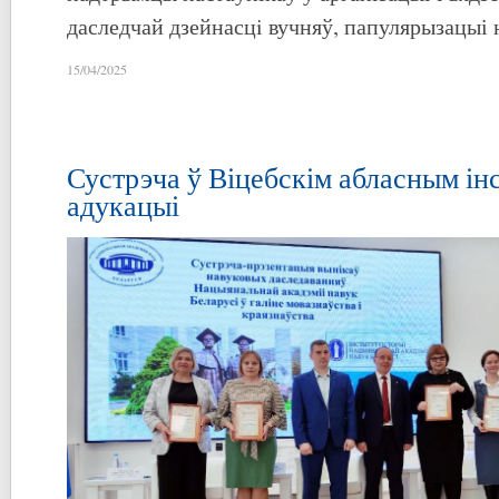
даследчай дзейнасцi вучняў, папулярызацыі н
15/04/2025
Сустрэча ў Віцебскім абласным ін
адукацыі