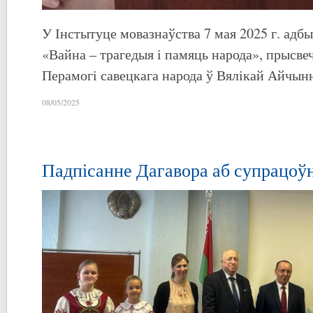
У Інстытуце мовазнаўства 7 мая 2025 г. адб
«Вайна – трагедыя і памяць народа», прысве
Перамогі савецкага народа ў Вялікай Айчын
08/05/2025
Падпісанне Дагавора аб супрацоў