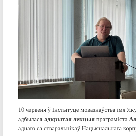
10 чэрвеня ў Інстытуце мовазнаўства імя Як
адкрытая лекцыя
Ал
адбылася
праграміста
аднаго са стваральнікаў Нацыянальнага кор