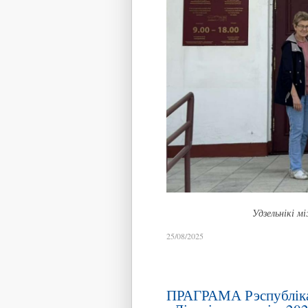
Удзельнікі м
25/08/2025
ПРАГРАМА Рэспубліка