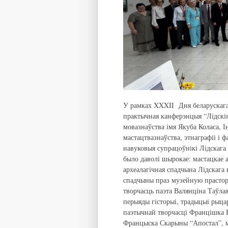
У рамках XXXII Дня беларускага
практычная канферэнцыя “Лідскія
мовазнаўства імя Якуба Коласа, І
мастацтвазнаўства, этнаграфіі і ф
навуковыя супрацоўнікі Лідскага
было даволі шырокае: мастацкае а
археалагічная спадчына Лідскага 
спадчыны праз музейную прастор
творчасць паэта Валянціна Таўла
перыяды гісторыі, традыцыі рыца
паэтычнай творчасці Францішка Б
Францыска Скарыны “Апостал”, ма