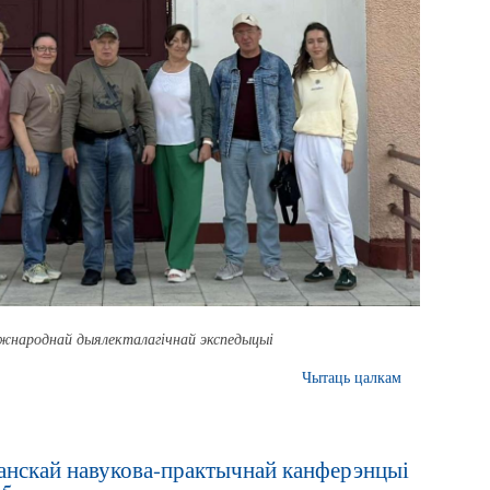
іжнароднай дыялекталагічнай экспедыцыі
Чытаць цалкам
нскай навукова-практычнай канферэнцыі