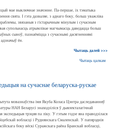
цый мае выключнае значэнне. Па-першае, іх тэматыка
ення свята. І гэта дазваляе, з аднаго боку, больш уважліва
 праблемы, звязаныя з гістарычным мінулым і сучасным
вая супольнасць атрымлівае магчымасць даведацца больш
лаўных сыноў, пазнаёміцца з сучаснымі дасягненнямі
 адзначыў ён.
Чытаць далей >>>
Чытаць цалкам
едыцыя на сучаснае беларуска-рускае
тытута мовазнаўства імя Якуба Коласа Цэнтра даследаванняў
ратуры НАН Беларусі знаходзіліся ў дыялекталагічнай
 экспедыцыя трэцяя па ліку. У гэтым годзе яна праводзілася
іцебскай вобласці і Руднянскага Смаленскай. У папярэднія
асійскага боку вёскі Суражскага раёна Бранскай вобласці,