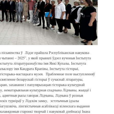
 пісьменства ў Лідзе прайшла Рэспубліканская навукова-
 чытанні – 2025”, у якой прынялі ўдзел вучоныя Інстытута
нстытута літаратуразнаўства імя Янкі Купалы, Інстытута
альклору імя Кандрата Крапівы, Інстытута гісторыі,
 гісторыка-мастацкага музея. Праблемнае поле выступленняў
святленне беларускай гісторыі ў сучаснай літаратуры,
краю, захаванне і папулярызацыя гісторыка-культурнай
у, нематэрыяльная культурная спадчына Лідчыны, жыццё і
я, адметныя рысы гаворак Лідчыны, Лідчына ў розныя
рскіх турніраў у Лідскім замку, эстэтычныя ідэалы
агушэвіча, лінгвістычныя асаблівасці віленскага выдання
лавядомыя старонкі творчай і навуковай дзейнасці Івана