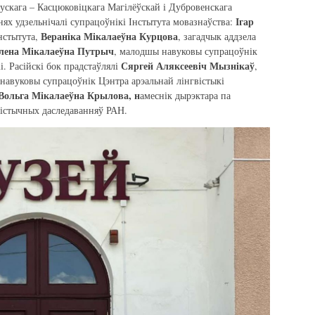
рускага – Касцюковіцкага Магілёўскай і Дубровенскага
Ігар
нях удзельнічалі супрацоўнікі Інстытута мовазнаўства:
Вераніка Мікалаеўна Курцова
Інстытута,
, загадчык аддзела
лена Мікалаеўна Путрыч
, малодшы навуковы супрацоўнік
Сяргей Аляксеевіч Мызнікаў
іі. Расійскі бок прадстаўлялі
,
навуковы супрацоўнік Цэнтра арэальнай лінгвістыкі
Вольга Мікалаеўна Крылова, н
амеснік дырэктара па
вістычных даследаванняў РАН.