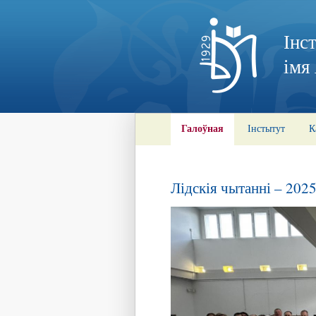
Інс
імя
Галоўная
Інстытут
К
Лідскія чытанні – 202