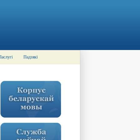
Паслугі
Падзякі