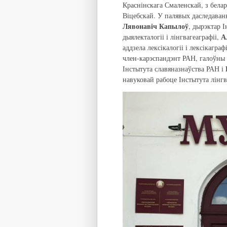
Краснінскага Смаленскай, з бела
Віцебскай. У палявых даследаван
Лявонавіч Капылоў
, дырэктар 
А
дыялекталогіі і лінгвагеаграфіі,
аддзела лексікалогіі і лексікаграф
член-карэспандэнт РАН, галоўны 
Інстытута славяназнаўства РАН і
навуковай рабоце Інстытута лінг