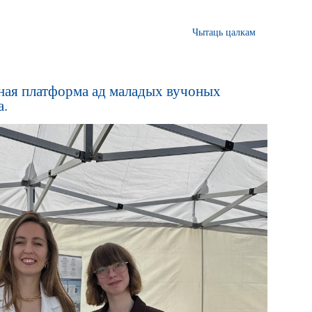
Чытаць цалкам
чная платформа ад маладых вучоных
а.