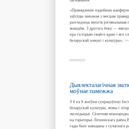
«Правядзенне падобных канферэн
заўсёды звязаная з месцам правядз
разгледзець многія рэгіянальныя
жыццём. З другога боку — мясцо
пра гісторыю свайго краю і яго с
беларускай навукі і культуры», —
05/09/2025
Дыялекталагічная эксп
моўнае памежжа
З 4 па 8 жніўня супрацоўнікі Інс
беларускай культуры, мовы і літа
экспедыцыі. Сёлетняя міжнародная
на тэрыторыі Лёзненскага раёна В
гады былі наведаны з сучаснага р