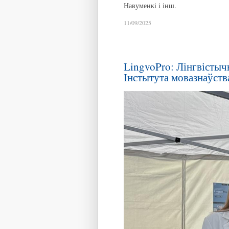
Навуменкі і інш.
11/09/2025
LingvoPro: Лінгвісты
Інстытута мовазнаўств