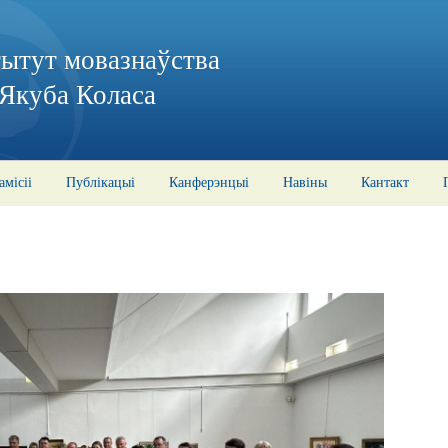
тытут мовазнаўства
 Якуба Коласа
амісіі
Публікацыі
Канферэнцыі
Навіны
Кантакт
5