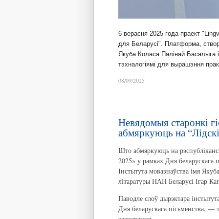
6 верасня 2025 года праект "Ling
для Беларусі". Платформа, ство
Якуба Коласа Палінай Басалыга і
тэхналогіямі для вырашэння пра
08/09/2025
Невядомыя старонкі гіс
абмяркуюць на “Лідск
Што абмяркуюць на рэспубліканс
2025» у рамках Дня беларускага 
Інстытута мовазнаўства імя Якуба
літаратуры НАН Беларусі Ігар Ка
Паводле слоў дырэктара інстытут
Дня беларускага пісьменства, — 
заснавання.