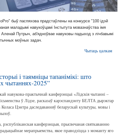
voPro" быў паспяхова прадстаўлены на конкурсе "100 ідэй
раная маладымі навукоўцамі Інстытута мовазнаўства імя
 Аленай Путрыч, аб'ядноўвае навуковы падыход з лічбавымі
ктычных моўных задач.
Чытаць цалкам
торыі і таямніцы тапанімікі: што
іх чытаннях-2025”
кай навукова-практычнай канферэнцыі «Лідскія чытанні –
пісьменства ў Лідзе, расказаў карэспандэнту БЕЛТА дырэктар
 Коласа Цэнтра даследаванняў беларускай культуры, мовы і
пылоў.
а, рэспубліканская канферэнцыя, прысвечаная святкаванню
традыцыйнае мерапрыемства, якое праводзіцца з моманту яго