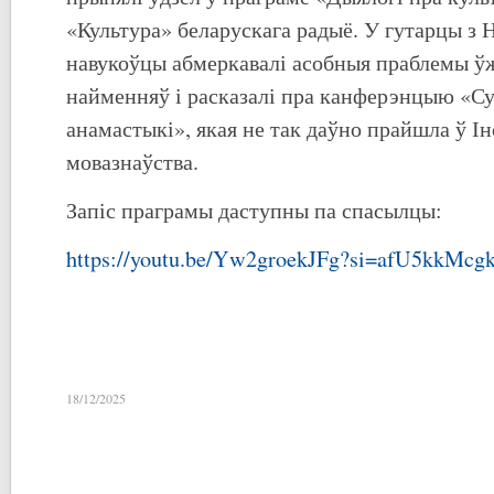
«Культура» беларускага радыё. У гутарцы з 
навукоўцы абмеркавалі асобныя праблемы ў
найменняў і расказалі пра канферэнцыю «С
анамастыкі», якая не так даўно прайшла ў І
мовазнаўства.
Запіс праграмы даступны па спасылцы:
https://youtu.be/Yw2groekJFg?si=afU5kkMcg
18/12/2025