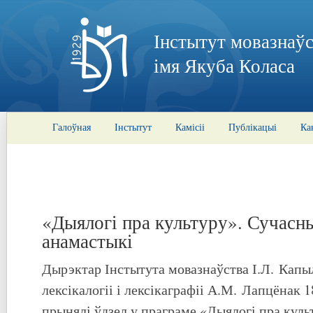
Інстытут мовазнаўс
імя Якуба Коласа
Галоўная
Інстытут
Камісіі
Публікацыі
Ка
«Дыялогі пра культуру». Сучасн
анамастыкі
Дырэктар Інстытута мовазнаўства І.Л. Капыл
лексікалогіі і лексікаграфіі А.М. Лапцёнак 1
прынялі ўдзел у праграме «Дыялогі пра куль