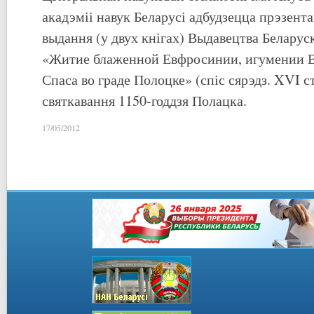
акадэміі навук Беларусі адбудзецца прэзент
выдання (у двух кнігах) Выдавецтва Беларус
«Житие блаженной Евфросинии, игумении В
Спаса во граде Полоцке» (спіс сярэдз. XVI с
святкавання 1150-годдзя Полацка.
17/05/2012