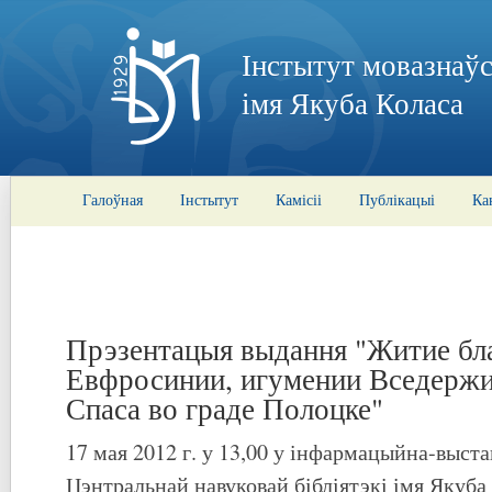
Інстытут мовазнаўс
імя Якуба Коласа
Галоўная
Інстытут
Камісіі
Публікацыі
Ка
Прэзентацыя выдання "Житие б
Евфросинии, игумении Вседержи
Спаса во граде Полоцке"
17 мая 2012 г. у 13,00 у інфармацыйна-выс
Цэнтральнай навуковай бібліятэкі імя Якуб