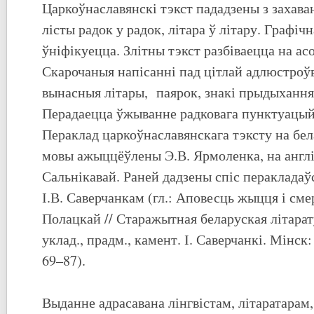
Царкоўнаславянскі тэкст пададзены з захава
лісты радок у радок, літара ў літару. Графіч
ўніфікуецца. Злітны тэкст разбіваецца на ас
Скарочаныя напісанні пад цітлай адлюстро
вынасныя літары, паярок, знакі прыдыхання 
Перадаецца ўжыванне радковага пунктуацыйн
Пераклад царкоўнаславянскага тэксту на бе
мовы ажыццёўлены Э.В. Ярмоленка, на англі
Сальнікавай. Раней дадзены спіс перакладаў
І.В. Саверчанкам (гл.: Аповесць жыцця і сме
Полацкай // Старажытная беларуская літарату
уклад., прадм., камент. І. Саверчанкі. Мінск:
69–87).
Выданне адрасавана лінгвістам, літаратарам,