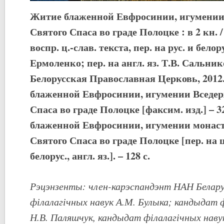
Житие блаженной Евфросинии, игумении
Святого Спаса во граде Полоцке : в 2 кн. / 
воспр. ц.-слав. текста, пер. на рус. и белор
Ермоленко; пер. на англ. яз. Т.В. Сальник
Белорусская Православная Церковь, 2012.
блаженной Евфросинии, игумении Вседер
Спаса во граде Полоцке [факсим. изд.] – 32
блаженной Евфросинии, игумении монас
Святого Спаса во граде Полоцке [пер. на ц.
белорус., англ. яз.]. – 128 с.
Рэцэнзенты: член-карэспандэнт НАН Белару
філалагічных навук А.М. Булыка; кандыдат 
Н.В. Паляшчук, кандыдат філалагічных наву