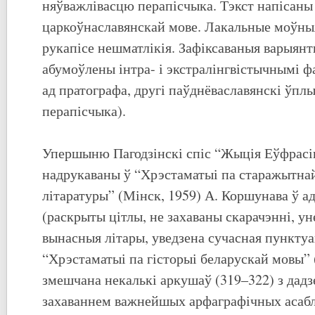
няўважлівасцю перапісчыка. Тэкст напісаны
царкоўнаславянскай мове. Лакальные моўныя
рукапісе нешматлікія. Зафіксаваныя варыянт
абумоўлены інтра- і экстралінгвістычнымі ф
ад пратографа, другі паўднёваславянскі ўпл
перапісчыка).
Упершыню Пагодзінскі спіс “Жыція Еўфрасі
надрукаваны ў “Хрэстаматыі па старажытна
літаратуры” (Мінск, 1959) А. Коршунава ў а
(раскрыты цітлы, не захаваны скарачэнні, у
вынасныя літары, уведзена сучасная пунктуа
“Хрэстаматыі па гісторыі беларускай мовы” 
змешчана некалькі аркушаў (319–322) з дадзе
захаваннем важнейшых арфаграфічных асабл