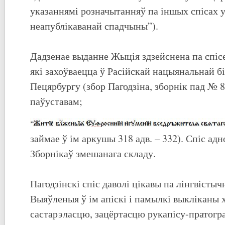
указаннямі розначытанняў па іншых спісах у
неапублікаванай спадчыны”).
Дадзенае выданне Жыція здзейснена па спісе
які захоўваецца ў Расійскай нацыянальнай б
Пецярбургу (збор Пагодзіна, зборнік пад № 8
паўуставам;
займае ў ім аркушы 318 адв. – 332). Спіс ад
Зборнікаў змешанага складу.
Пагодзінскі спіс даволі цікавы па лінгвістыч
Выяўленыя ў ім апіскі і памылкі выкліканы 
састарэласцю, зацёртасцю рукапісу-пратогра