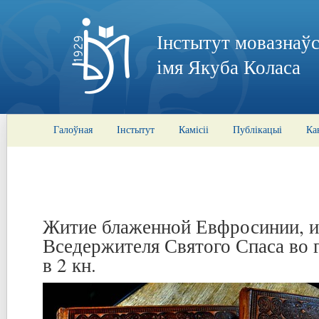
Інстытут мовазнаўс
імя Якуба Коласа
Галоўная
Інстытут
Камісіі
Публікацыі
Ка
Житие блаженной Евфросинии, 
Вседержителя Святого Спаса во 
в 2 кн.