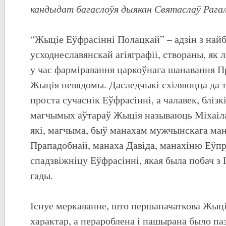
кандыдат багаслоўя дыякан Святаслаў Рагал
“Жыціе Еўфрасінні Полацкай” – адзін з най
усходнеславянскай агіяграфіі, створаны, як л
у час фарміравання царкоўнага шанавання П
Жыція невядомы. Даследчыкі схіляюцца да т
проста сучаснік Еўфрасінні, а чалавек, блізкі
магчымых аўтараў Жыція называюць Міхаіла,
які, магчыма, быў манахам мужчынскага ман
Прападобнай, манаха Давіда, манахіню Еўпра
спадзвіжніцу Еўфрасінні, якая была побач з
гады.
Існуе меркаванне, што першапачаткова Жыц
характар, а перароблена і пашырана было па