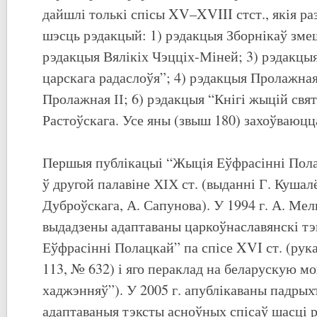
дайшлі толькі спісы XV–XVIII стст., якія р
шэсць рэдакцый: 1) рэдакцыя Зборнікаў змеш
рэдакцыя Вялікіх Чэцціх-Міней; 3) рэдакцы
царскага радаслоўя”; 4) рэдакцыя Пролажная
Пролажная ІІ; 6) рэдакцыя “Кнігі жыцій свя
Растоўскага. Усе яны (звыш 180) захоўваюцц
Першыя публікацыі “Жыція Еўфрасінні Полац
ў другой палавіне ХІХ ст. (выданні Г. Кушал
Дуброўскага, А. Сапунова). У 1994 г. А. Ме
выдадзены адаптаваны царкоўнаславянскі т
Еўфрасінні Полацкай” па спісе XVI ст. (рук
113, № 632) і яго пераклад на беларускую мо
хаджэнняў”). У 2005 г. апублікаваны падры
адаптаваныя тэксты асноўных спісаў шасці 