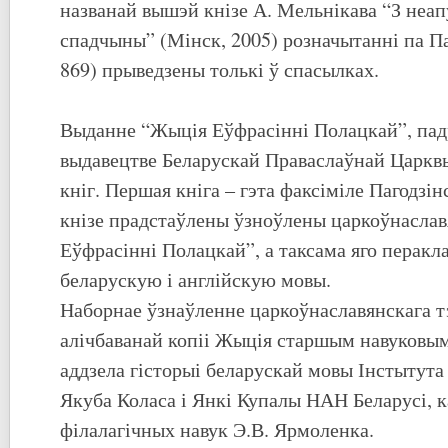
названай вышэй кнізе А. Мельнікава “З неап
спадчыны” (Мінск, 2005) розначытанні па Па
869) прыведзены толькі ў спасылках.
Выданне “Жыція Еўфрасінні Полацкай”, пад
выдавецтве Беларускай Праваслаўнай Царквы
кніг. Першая кніга – гэта факсіміле Пагодзін
кнізе прадстаўлены ўзноўлены царкоўнаслав
Еўфрасінні Полацкай”, а таксама яго перакл
беларускую і англійскую мовы.
Наборнае ўзнаўленне царкоўнаславянскага т
алічбаванай копіі Жыція старшым навуковы
аддзела гісторыі беларускай мовы Інстытута 
Якуба Коласа і Янкі Купалы НАН Беларусі, 
філалагічных навук Э.В. Ярмоленка.