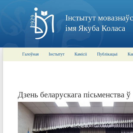
Інстытут мовазнаўс
імя Якуба Коласа
Галоўная
Інстытут
Камісіі
Публікацыі
Ка
Дзень беларускага пісьменства ў 