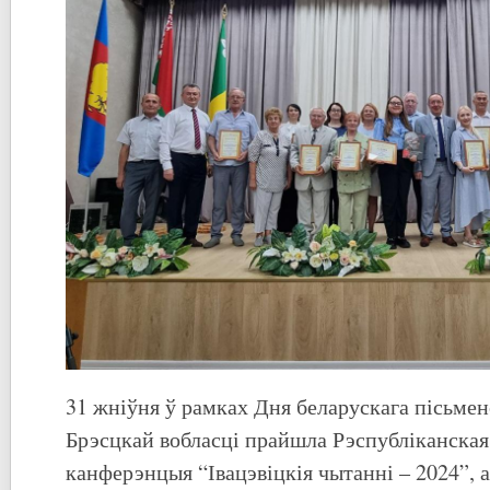
31 жніўня ў рамках Дня беларускага пісьменс
Брэсцкай вобласці прайшла Рэспубліканская
канферэнцыя “Івацэвіцкія чытанні – 2024”, а