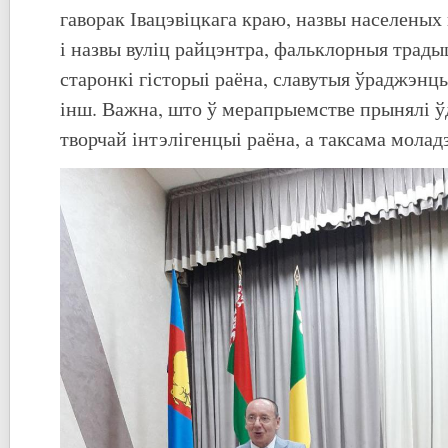
гаворак Івацэвіцкага краю, назвы населеных
і назвы вуліц райцэнтра, фальклорныя трады
старонкі гісторыі раёна, славутыя ўраджэнцы
інш. Важна, што ў мерапрыемстве прынялі ў
творчай інтэлігенцыі раёна, а таксама моладз