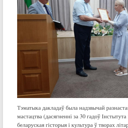
Тэматыка дакладаў была надзвычай разнастай
мастацтва (дасягненні за 30 гадоў Інстытута
беларуская гісторыя і культура ў творах літа