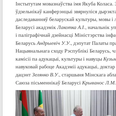
Інстытутам мовазнаўства імя Якуба Коласа. 
ўдзельнікаў канферэнцыі звярнуліся дырэкт
даследаванняў беларускай культуры, мовы і
Лакотка А.І
Беларусі акадэмік
., начальнік 
і паліграфічнай дзейнасці Міністэрства інф
Андрыевіч У.У
Беларусь
., дэпутат Палаты пр
Нацыянальнага сходу Рэспублікі Беларусь, 
Кузьм
камісіі па адукацыі, культуры і навуцы
навуковай рабоце Акадэміі адукацыі, доктар
Зелянко В.У
дацэнт
., старшыня Мінскага абл
Крыванос Л.М.
Саюза пісьменнікаў Беларусі