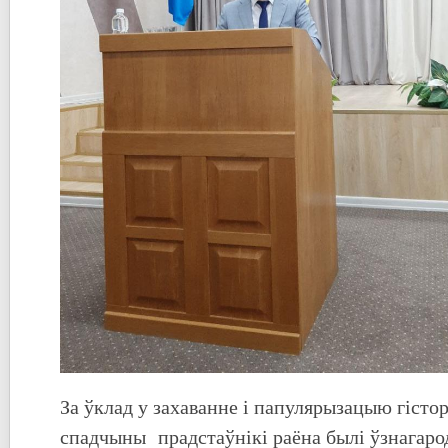
За ўклад у захаванне і папулярызацыю гісто
спадчыны прадстаўнікі раёна былі ўзнагар