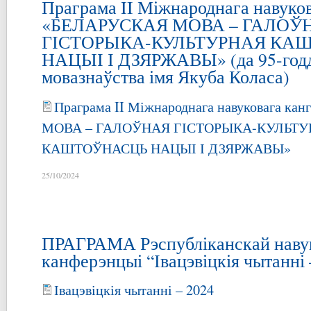
Праграма II Міжнароднага навуков
«БЕЛАРУСКАЯ МОВА – ГАЛОЎ
ГІСТОРЫКА-КУЛЬТУРНАЯ КА
НАЦЫІ І ДЗЯРЖАВЫ» (да 95-годд
мовазнаўства імя Якуба Коласа)
Праграма II Міжнароднага навуковага к
МОВА – ГАЛОЎНАЯ ГІСТОРЫКА-КУЛЬТУ
КАШТОЎНАСЦЬ НАЦЫІ І ДЗЯРЖАВЫ»
25/10/2024
ПРАГРАМА Рэспубліканскай наву
канферэнцыі “Івацэвіцкія чытанні 
Івацэвіцкія чытанні – 2024