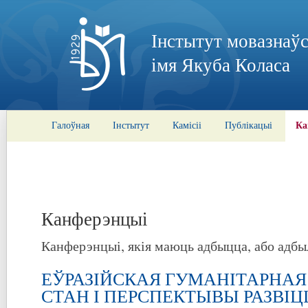
Інстытут мовазнаўс
імя Якуба Коласа
Ка
Галоўная
Інстытут
Камісіі
Публікацыі
Канферэнцыі
Канферэнцыі, якія маюць адбыцца, або адбы
ЕЎРАЗІЙСКАЯ ГУМАНІТАРНАЯ
СТАН І ПЕРСПЕКТЫВЫ РАЗВІЦ