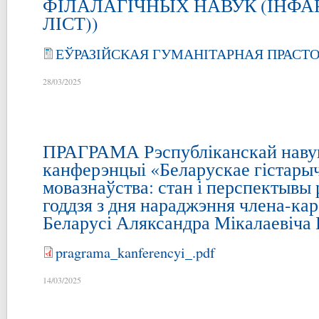
ФІЛАЛАГІЧНЫХ НАВУК (ІН
ЛІСТ))
ЕЎРАЗІЙСКАЯ ГУМАНІТАРНАЯ ПРАСТО
28/03/2025
ПРАГРАМА Рэспубліканскай наву
канферэнцыі «Беларускае гістары
мовазнаўства: стан і перспектывы 
годдзя з дня нараджэння члена-к
Беларусі Аляксандра Мікалаевіча 
pragrama_kanferencyi_.pdf
14/03/2025