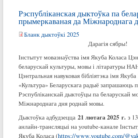
Рэспубліканская дыктоўка па бела
прымеркаваная да Міжнароднага д
Бланк дыктоўкі 2025
Дарагія сябры!
Інстытут мовазнаўства імя Якуба Коласа Цэ
беларускай культуры, мовы і літаратуры НАН
Цэнтральная навуковая бібліятэка імя Якуба 
«Культура» Беларускага радыё запрашаюць п
Рэспубліканскай дыктоўцы па беларускай мо
Міжнароднага дня роднай мовы.
21 лютага 202
5
г.
Дыктоўка адбудзецца
з 13
анлайн-трансляцыі на youtube-канале Інстыт
Якуба Коласа (
https://www.youtube.com/@yaku