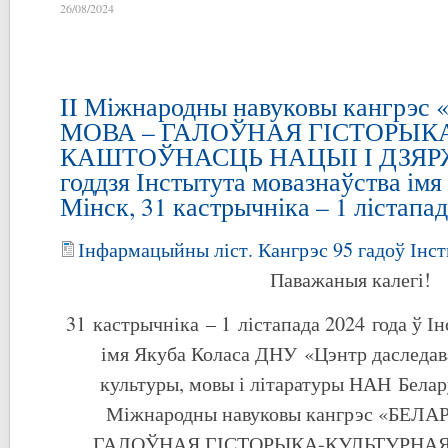
26/08/2024
II Міжнародны навуковы кангрэ
МОВА – ГАЛОЎНАЯ ГІСТОРЫК
КАШТОЎНАСЦЬ НАЦЫІ І ДЗЯРЖ
годдзя Інстытута мовазнаўства імя
Мінск, 31 кастрычніка – 1 лістапад
Інфармацыйны ліст. Кангрэс 95 гадоў Інс
Паважаныя калегі!
31 кастрычніка – 1 лістапада 2024 года ў І
імя Якуба Коласа ДНУ «Цэнтр даследав
культуры, мовы і літаратуры НАН Белару
Міжнародны навуковы кангрэс «БЕЛ
ГАЛОЎНАЯ ГІСТОРЫКА-КУЛЬТУРНА