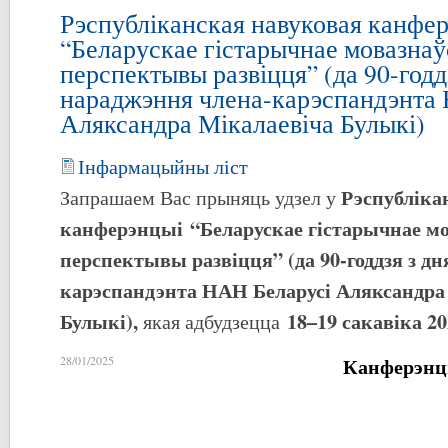
Рэспубліканская навуковая канфе
“Беларускае гістарычнае мовазнаўс
перспектывы развіцця” (да 90-годд
нараджэння члена-карэспандэнта
Аляксандра Мікалаевіча Булыкі)
Інфармацыйны ліст
Рэспубліка
Запрашаем Вас прыняць удзел у
канферэнцыі “
Беларускае гістарычнае мо
перспектывы развіцця
”
(да 90-годдзя з д
карэспандэнта НАН Беларусі Аляксандр
Булыкі
)
,
18–19 сакавіка
20
якая адбудзецца
Канферэнц
28/01/2025