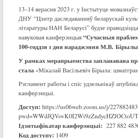
13–14 верасня 2023 г. у Інстытуце мовазнаўс
ДНУ “Цэнтр даследаванняў беларускай куль
літаратуры НАН Беларусі” будзе праводзіцц
“Сучасныя праблем
навуковая канферэнцыя
100-годдзя з дня нараджэння М.В.
Бірылы
У рамках мерапрыемства запланавана пр
стала
«Мікалай Васільевіч Бірыла: шматгра
Рэгламент работы і спіс удзельнікаў апублік
канферэнцыі.
Доступ:
https://us06web.zoom.us/j/227882483
pwd=WWdJQVovK0I2Wi9zZndycHZlOCtoUT
Ідэнтыфікатар канферэнцыі:
227 882 483
Код доступу:
1409