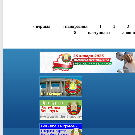
« першая
‹ папярэдняя
1
2
3
8
наступная ›
апошн