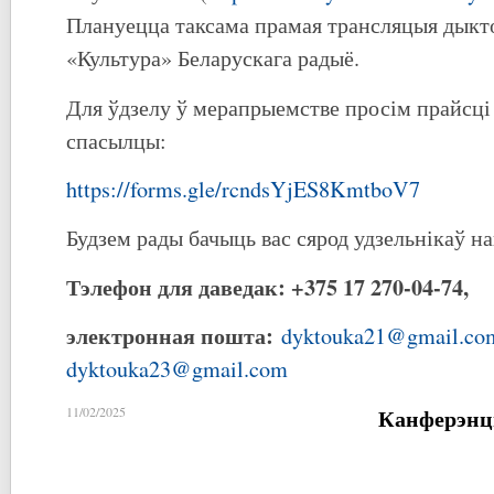
Плануецца таксама прамая трансляцыя дыкто
«Культура» Беларускага радыё.
Для ўдзелу ў мерапрыемстве просім прайсц
спасылцы:
https://forms.gle/rcndsYjES8KmtboV7
Будзем рады бачыць вас сярод удзельнікаў 
Тэлефон для даведак: +375 17 270-04-74,
электронная пошта:
dyktouka21@gmail.co
dyktouka23@gmail.com
Канферэнц
11/02/2025