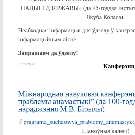
НАЦЫІ І ДЗЯРЖАВЫ» (да 95-годдзя Інстыту
Якуба Коласа).
Неабходная інфармацыя для ўдзелу ў кангрэ
інфармацыйным лісце.
Запрашаем да ўдзелу!
Канферэнц
15/03/2024
Міжнародная навуковая канферэн
праблемы анамастыкі” (да 100-годд
нараджэння М.В. Бірылы)
pragrama_suchasnyya_prablemy_anamastyki
Шаноўныя калегі!