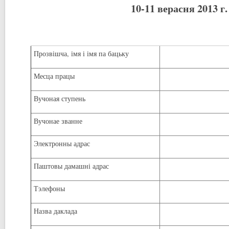
1
0-11 верасня
20
1
3 г.
Прозвішча, імя і імя па бацьку
Месца працы
Вучоная ступень
Вучонае званне
Электронны адрас
Паштовы дамашні адрас
Тэлефоны
Назва даклада