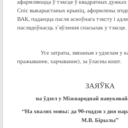
афармляюцца ў тэксце ў квадратных дужках (н
Спіс выкарыстаных крыніц, аформлены згодн
ВАК, падаецца пасля асноўнага тэксту і адл
паслядоўнасць з’яўлення спасылак у тэксце.
Усе затраты, звязаныя з удзелам у кан
пражыванне, харчаванне), за ўласны кошт.
ЗАЯЎКА
на
ўдзел
у Міжнароднай навукова
“
На
хвалях мовы: да 90-годдзя з дня н
М.В. Бірылы
”