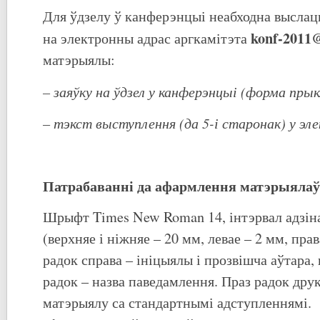
Для ўдзелу ў канферэнцыі неабходна выслац
konf
-2011
на электронны адрас аргкамітэта
матэрыялы:
– зая
ў
к
у
на
ўдзел у канферэнцыі
(форма
прык
–
тэкст
выступлен
н
я
(да 5-і старонак) у
эле
Патрабаванні да афармлення матэрыялаў
Шрыфт Times New Roman 14, інтэрвал адзін
(верхняе і ніжняе – 20 мм, левае – 2 мм, пра
радок справа – ініцыялы і прозвішча аўтара,
радок – назва паведамлення. Праз радок дру
матэрыялу са стандартнымі адступленнямі.