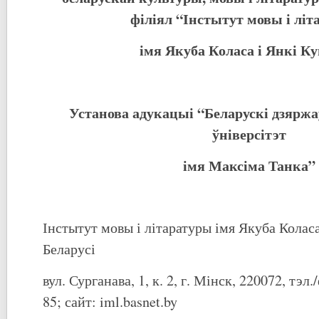
філіял “Інстытут мовы і лі
імя Якуба Коласа і Янкі К
Установа адукацыі “Беларускі дзярж
ўніверсітэт
імя Максіма Танка”
Інстытут мовы і літаратуры імя Якуба Колас
Беларусі
вул. Сурганава, 1, к. 2, г. Мінск, 220072, тэл
85; сайт: iml.basnet.by