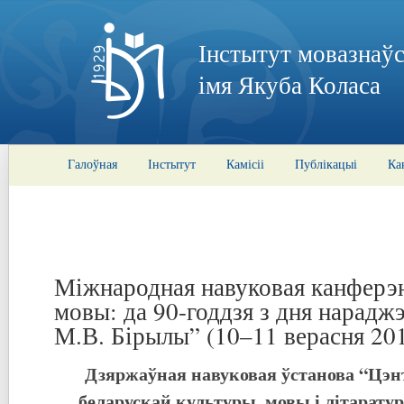
Інстытут мовазнаўс
імя Якуба Коласа
Галоўная
Інстытут
Камісіі
Публікацыі
Ка
Міжнародная навуковая канферэ
мовы: да 90-годдзя з дня нарадж
М.В. Бірылы” (10–11 верасня 201
Дзяржаўная навуковая ўстанова “Цэн
беларускай культуры, мовы і літарату