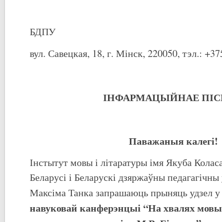
БДПУ
вул. Савецкая, 18, г. Мінск, 220050, тэл.: +37
ІНФАРМАЦЫЙНАЕ ПІ
Паважаныя калегі!
Інстытут мовы і літаратуры імя Якуба Колас
Беларусі і Беларускі дзяржаўны педагагічны 
Максіма Танка запрашаюць прыняць удзел 
навуковай канферэнцыі “
На
хвалях мовы: