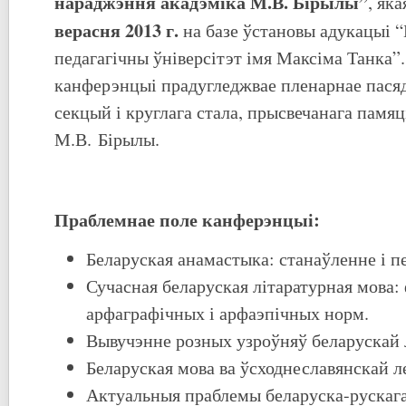
нараджэння акадэміка М.В. Бірылы
”
, як
верасня
201
3
г.
на базе ўстановы адукацыі 
педагагічны ўніверсітэт імя Максіма Танка”
канферэнцыі прадугледжвае пленарнае пася
секцый і круглага стала, прысвечанага памяц
М.В. Бірылы.
Праблемнае поле канферэнцыі:
Беларуская анамастыка: станаўленне і п
Сучасная беларуская літаратурная мова:
арфаграфічных і арфаэпічных норм.
Вывучэнне розных узроўняў беларускай 
Беларуская мова ва ўсходнеславянскай ле
Актуальныя праблемы беларуска-рускага