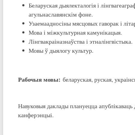
Беларуская дыялекталогія і лінгвагеагра
агульнаславянскім фоне.
Узаемаадносіны мясцовых гаворак і літа
Мова і міжкультурная камунікацыя.
Лінгвакраіназнаўства і этналінгвістыка.
Мовы ў дыялогу культур.
Рабочыя мовы:
беларуская, руская, украінс
Навуковыя даклады плануецца апублікаваць 
канферэнцыі.