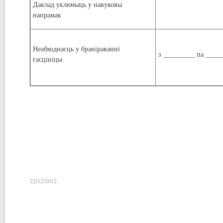
Даклад уключыць у навуковы
напрамак
Неабходнасць у браніраванні
з _________ па ____
гасцініцы
22/12/2012